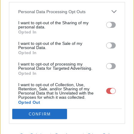
Partager le fichier
Personal Data Processing Opt Outs
F_tunnel_X3.jpg sur le Web et
I want to opt-out of the Sharing of my
les réseaux sociaux:
personal data.
Opted In
I want to opt-out of the Sale of my
Personal Data.
Opted In
I want to opt-out of processing my
Personal Data for Targeted Advertising.
Opted In
Télécharger le fichier F_tunnel_X
I want to opt-out of Collection, Use,
3.jpg
Retention, Sale, and/or Sharing of my
Personal Data that Is Unrelated with the
Purposes for which it was collected.
Opted Out
CONFIRM
Télécharger F_tunnel_X3.jpg