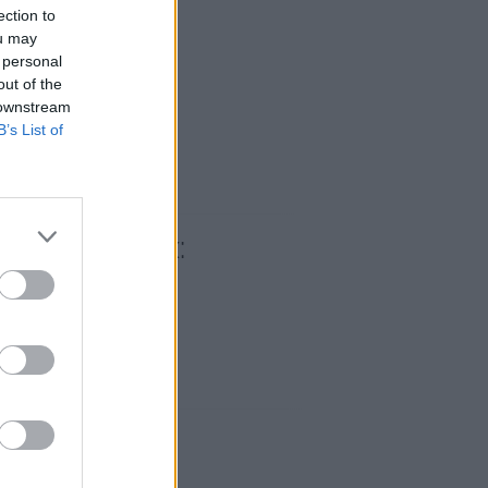
ection to
ou may
 personal
out of the
 downstream
B’s List of
seaux sociaux: