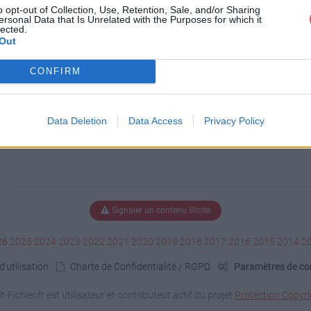
o opt-out of Collection, Use, Retention, Sale, and/or Sharing
ersonal Data that Is Unrelated with the Purposes for which it
X3.jpg
lected.
Out
CONFIRM
Data Deletion
Data Access
Privacy Policy
Signaler un contenu illicite
26
2025
2024
2023
2022
2021
2020
2019
2018
2017
2016
2015
2014
2
'utilisation
Charte de Confidentialité / RGPD
Paramètres de con
it-Fichier.fr est utilisateur et contributeur actif du projet
Protection Copyri