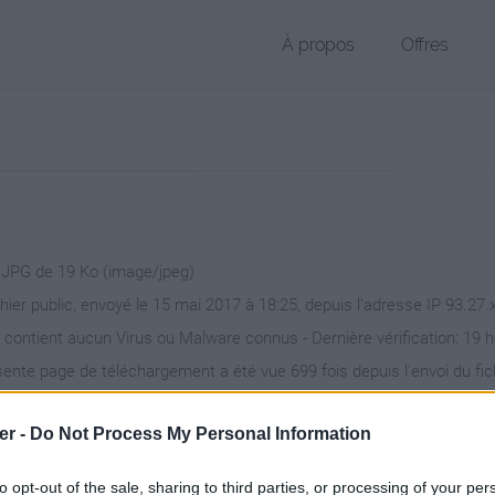
À propos
Offres
r JPG de 19 Ko (image/jpeg)
chier public, envoyé le 15 mai 2017 à 18:25, depuis l'adresse IP 93.27.
 contient aucun Virus ou Malware connus - Dernière vérification: 19 
ente page de téléchargement a été vue 699 fois depuis l'envoi du fic
/www.petit-fichier.fr/2017/05/15/f-drift-gauche-x3/
Copier
er -
Do Not Process My Personal Information
to opt-out of the sale, sharing to third parties, or processing of your per