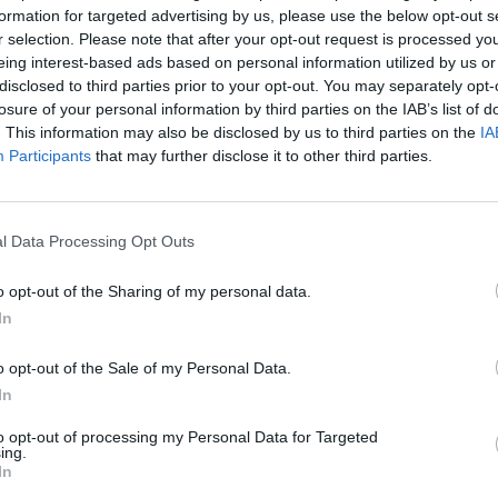
formation for targeted advertising by us, please use the below opt-out s
r selection. Please note that after your opt-out request is processed y
eing interest-based ads based on personal information utilized by us or
disclosed to third parties prior to your opt-out. You may separately opt-
losure of your personal information by third parties on the IAB’s list of
. This information may also be disclosed by us to third parties on the
IA
Participants
that may further disclose it to other third parties.
l Data Processing Opt Outs
t-gauche_X3.jpg sur le Web et les ré
o opt-out of the Sharing of my personal data.
In
o opt-out of the Sale of my Personal Data.
In
to opt-out of processing my Personal Data for Targeted
rift-gauche_X3.jpg
ing.
In