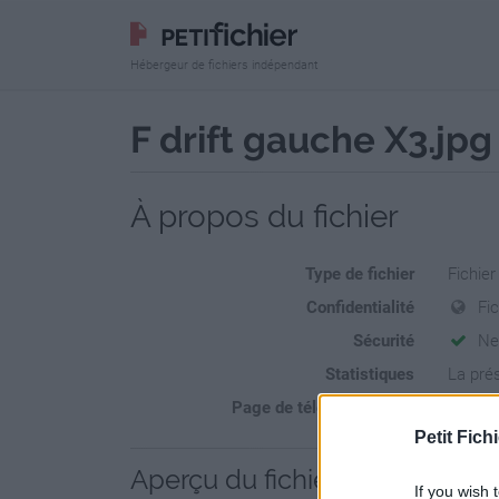
Hébergeur de fichiers indépendant
F drift gauche X3.jpg
À propos du fichier
Type de fichier
Fichie
Confidentialité
Fi
Sécurité
Ne
Statistiques
La prés
Page de téléchargement
https:/
Petit Fichi
Aperçu du fichier
If you wish 