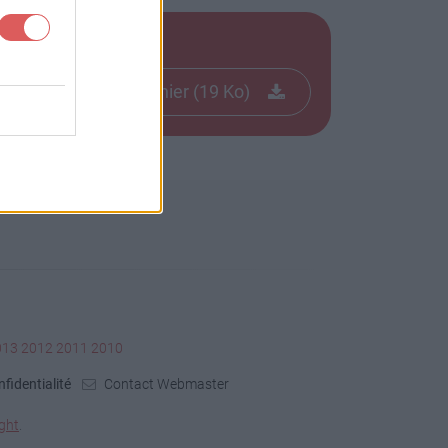
Télécharger le fichier (19 Ko)
013
2012
2011
2010
fidentialité
Contact Webmaster
ght
.