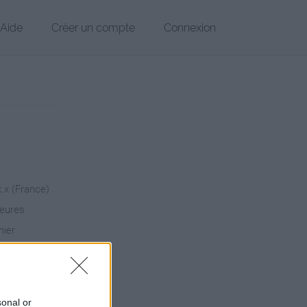
Aide
Créer un compte
Connexion
x.x (France)
heures
hier
sonal or