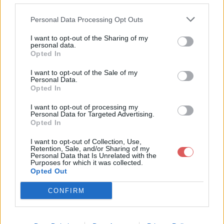
Partager le fichier F_drift-
Personal Data Processing Opt Outs
droite_X3.jpg sur le Web et les
I want to opt-out of the Sharing of my
réseaux sociaux:
personal data.
Opted In
I want to opt-out of the Sale of my
Personal Data.
Opted In
I want to opt-out of processing my
Personal Data for Targeted Advertising.
Opted In
Télécharger le fichier F_drift-droi
I want to opt-out of Collection, Use,
te_X3.jpg
Retention, Sale, and/or Sharing of my
Personal Data that Is Unrelated with the
Purposes for which it was collected.
Opted Out
CONFIRM
Télécharger F_drift-droite_X3.jpg