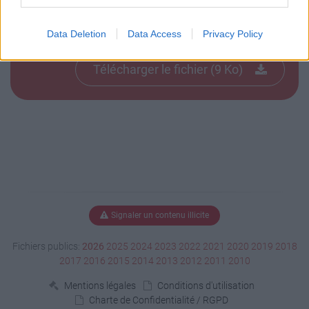
Télécharger Demi-Tour-Gauche-Bl
anc.jpg
Data Deletion
Data Access
Privacy Policy
Télécharger le fichier (9 Ko)
Signaler un contenu illicite
Fichiers publics:
2026
2025
2024
2023
2022
2021
2020
2019
2018
2017
2016
2015
2014
2013
2012
2011
2010
Mentions légales
Conditions d'utilisation
Charte de Confidentialité / RGPD