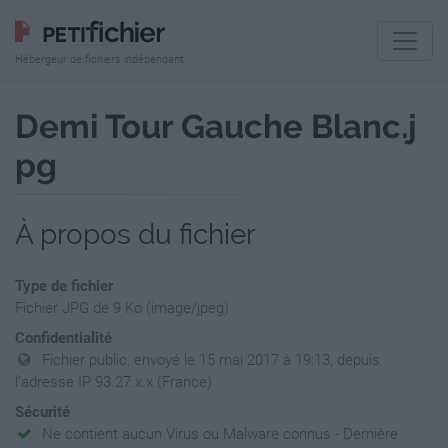
Hébergeur de fichiers indépendant
Demi Tour Gauche Blanc.j
pg
À propos du fichier
Type de fichier
Fichier JPG de 9 Ko (image/jpeg)
Confidentialité
Fichier public, envoyé le 15 mai 2017 à 19:13, depuis
l'adresse IP 93.27.x.x (France)
Sécurité
Ne contient aucun Virus ou Malware connus - Dernière