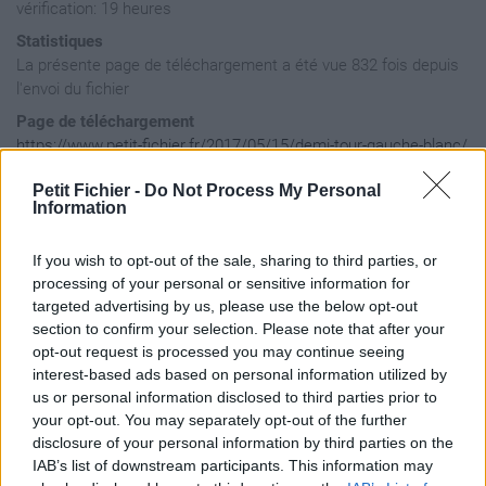
vérification: 19 heures
Statistiques
La présente page de téléchargement a été vue 832 fois depuis
l'envoi du fichier
Page de téléchargement
https://www.petit-fichier.fr/2017/05/15/demi-tour-gauche-blanc/
Copier
Petit Fichier -
Do Not Process My Personal
Information
Aperçu du fichier
If you wish to opt-out of the sale, sharing to third parties, or
processing of your personal or sensitive information for
targeted advertising by us, please use the below opt-out
section to confirm your selection. Please note that after your
opt-out request is processed you may continue seeing
interest-based ads based on personal information utilized by
us or personal information disclosed to third parties prior to
your opt-out. You may separately opt-out of the further
disclosure of your personal information by third parties on the
IAB’s list of downstream participants. This information may