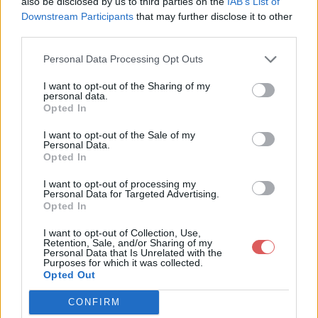
also be disclosed by us to third parties on the
IAB’s List of
Downstream Participants
that may further disclose it to other
third parties.
Partager le fichier Demi-Tour-
Personal Data Processing Opt Outs
Gauche-Blanc.jpg sur le Web et
I want to opt-out of the Sharing of my
personal data.
les réseaux sociaux:
Opted In
I want to opt-out of the Sale of my
Personal Data.
Opted In
I want to opt-out of processing my
Personal Data for Targeted Advertising.
Opted In
Télécharger le fichier Demi-Tour
I want to opt-out of Collection, Use,
Retention, Sale, and/or Sharing of my
Personal Data that Is Unrelated with the
-Gauche-Blanc.jpg
Purposes for which it was collected.
Opted Out
CONFIRM