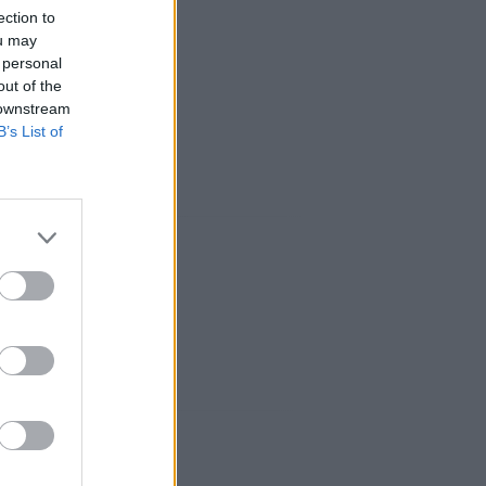
ection to
ou may
 personal
out of the
 downstream
B’s List of
iaux: