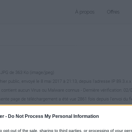
À propos
Offres
r JPG de 363 Ko (image/jpeg)
chier public, envoyé le 8 mai 2017 à 21:13, depuis l'adresse IP 89.3.x.x
 contient aucun Virus ou Malware connus - Dernière vérification: 02/
ente page de téléchargement a été vue 2861 fois depuis l'envoi du fi
/www.petit-fichier.fr/2017/05/08/mail-type/
Copier
er -
Do Not Process My Personal Information
to opt-out of the sale, sharing to third parties, or processing of your per