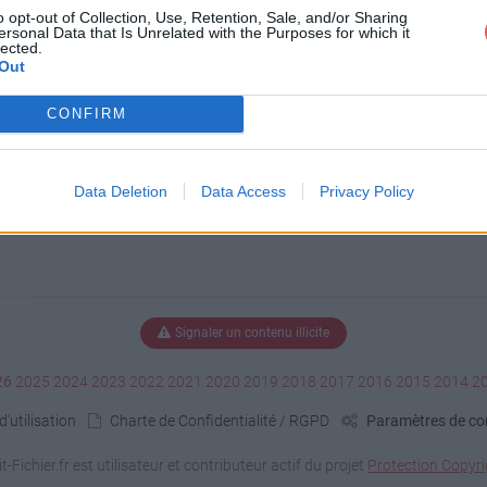
o opt-out of Collection, Use, Retention, Sale, and/or Sharing
ersonal Data that Is Unrelated with the Purposes for which it
lected.
Out
CONFIRM
Data Deletion
Data Access
Privacy Policy
Signaler un contenu illicite
26
2025
2024
2023
2022
2021
2020
2019
2018
2017
2016
2015
2014
2
'utilisation
Charte de Confidentialité / RGPD
Paramètres de con
it-Fichier.fr est utilisateur et contributeur actif du projet
Protection Copyri