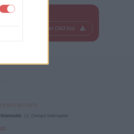
Télécharger le fichier (363 Ko)
013
2012
2011
2010
fidentialité
Contact Webmaster
ght
.