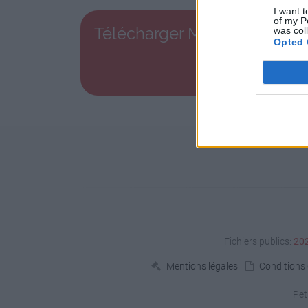
I want t
of my P
Télécharger Mail type.jpg
was col
Opted 
Fichiers publics:
20
Mentions légales
Conditions d
Pet