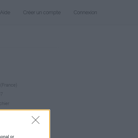
Aide
Créer un compte
Connexion
 (France)
07
chier
sonal or