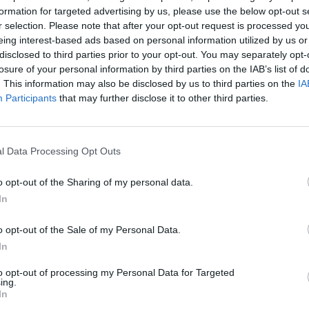
formation for targeted advertising by us, please use the below opt-out s
r selection. Please note that after your opt-out request is processed y
eing interest-based ads based on personal information utilized by us or
disclosed to third parties prior to your opt-out. You may separately opt-
losure of your personal information by third parties on the IAB’s list of
. This information may also be disclosed by us to third parties on the
IA
Participants
that may further disclose it to other third parties.
l Data Processing Opt Outs
pe.jpg sur le Web et les réseaux soc
o opt-out of the Sharing of my personal data.
In
o opt-out of the Sale of my Personal Data.
In
to opt-out of processing my Personal Data for Targeted
 type.jpg
ing.
In