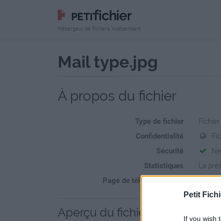
Hébergeur de fichiers indépendant
Mail type.jpg
À propos du fichier
Type de fichier
Fichie
Confidentialité
Fi
Sécurité
Ne
Statistiques
La prés
Page de téléchargement
https:/
Petit Fichi
Aperçu du fichier
If you wish 