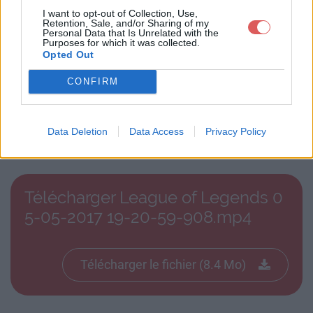
I want to opt-out of Collection, Use,
Retention, Sale, and/or Sharing of my
Personal Data that Is Unrelated with the
Purposes for which it was collected.
Opted Out
CONFIRM
Télécharger le fichier League of
Legends 05-05-2017 19-20-59-9
08.mp4
Data Deletion
Data Access
Privacy Policy
Télécharger League of Legends 0
5-05-2017 19-20-59-908.mp4
Télécharger le fichier (8.4 Mo)