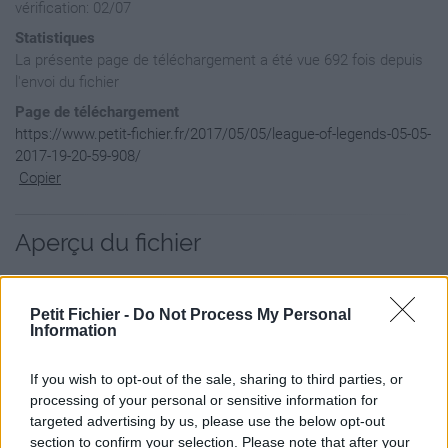
vérification: 02/07
Statistiques
La présente page de téléchargement a été vue 692 fois depuis
l'envoi du fichier
Page de téléchargement
https://www.petit-fichier.fr/2017/05/05/league-of-legends-05-05-
2017-19-20-59-908/
Copier
Aperçu du fichier
Petit Fichier -
Do Not Process My Personal
Information
If you wish to opt-out of the sale, sharing to third parties, or
processing of your personal or sensitive information for
targeted advertising by us, please use the below opt-out
section to confirm your selection. Please note that after your