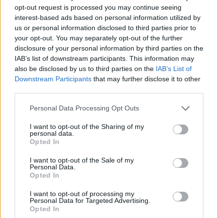
opt-out request is processed you may continue seeing
interest-based ads based on personal information utilized by
us or personal information disclosed to third parties prior to
your opt-out. You may separately opt-out of the further
disclosure of your personal information by third parties on the
IAB’s list of downstream participants. This information may
also be disclosed by us to third parties on the
IAB’s List of
Downstream Participants
that may further disclose it to other
third parties.
Personal Data Processing Opt Outs
I want to opt-out of the Sharing of my
personal data.
Opted In
Partager le fichier League of
Legends 05-05-2017 19-20-59-
I want to opt-out of the Sale of my
Personal Data.
908.mp4 sur le Web et les
Opted In
réseaux sociaux:
I want to opt-out of processing my
Personal Data for Targeted Advertising.
Opted In