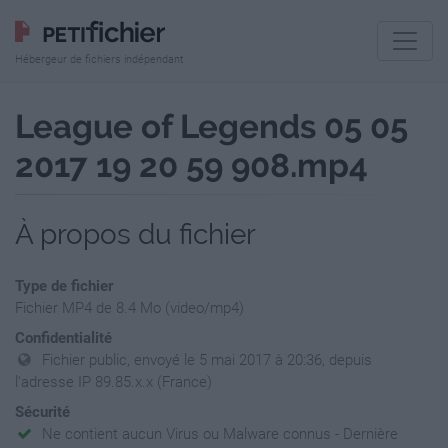
Hébergeur de fichiers indépendant
League of Legends 05 05
2017 19 20 59 908.mp4
À propos du fichier
Type de fichier
Fichier MP4 de 8.4 Mo (video/mp4)
Confidentialité
Fichier public, envoyé le 5 mai 2017 à 20:36, depuis
l'adresse IP 89.85.x.x (France)
Sécurité
Ne contient aucun Virus ou Malware connus - Dernière