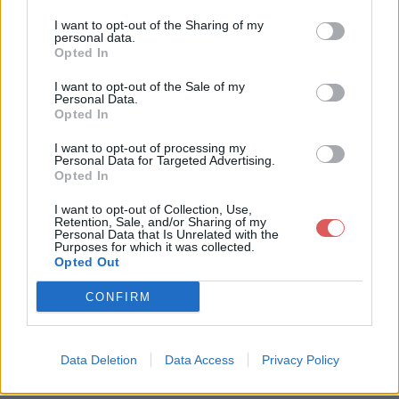
I want to opt-out of the Sharing of my
personal data.
Opted In
I want to opt-out of the Sale of my
Télécharger le fichier 7 MAI 2017
Personal Data.
Opted In
â€“ MESSAGE AU PEUPLE FRA
I want to opt-out of processing my
Nà‡AIS.pdf
Personal Data for Targeted Advertising.
Opted In
I want to opt-out of Collection, Use,
Retention, Sale, and/or Sharing of my
Télécharger 7 MAI 2017 â€“ MESS
Personal Data that Is Unrelated with the
Purposes for which it was collected.
AGE AU PEUPLE FRANà‡AIS.pdf
Opted Out
CONFIRM
Télécharger le fichier (534 Ko)
Data Deletion
Data Access
Privacy Policy