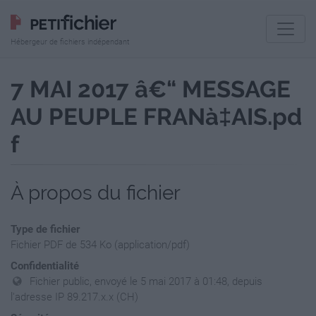
Hébergeur de fichiers indépendant
7 MAI 2017 â€“ MESSAGE
AU PEUPLE FRANà‡AIS.pd
f
À propos du fichier
Type de fichier
Fichier PDF de 534 Ko (application/pdf)
Confidentialité
Fichier public, envoyé le 5 mai 2017 à 01:48, depuis
l'adresse IP 89.217.x.x (CH)