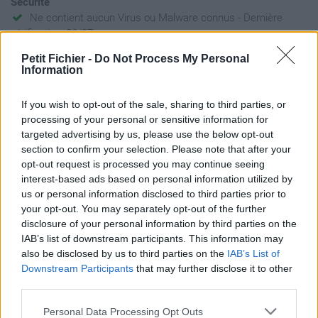
Sécurité
Ne contient aucun Virus ou Malware connus - Dernière
vérification: 02/07
Statistiques
Petit Fichier -
Do Not Process My Personal
La présente page de téléchargement a été vue 768 fois depuis
Information
l'envoi du fichier
If you wish to opt-out of the sale, sharing to third parties, or
Page de téléchargement
processing of your personal or sensitive information for
https://www.petit-fichier.fr/2017/05/05/7-mai-2017-message-au-
targeted advertising by us, please use the below opt-out
peuple-fran-ais/
section to confirm your selection. Please note that after your
Copier
opt-out request is processed you may continue seeing
interest-based ads based on personal information utilized by
us or personal information disclosed to third parties prior to
Partager le fichier 7 MAI 2017
your opt-out. You may separately opt-out of the further
â€“ MESSAGE AU PEUPLE
disclosure of your personal information by third parties on the
IAB’s list of downstream participants. This information may
FRANà‡AIS.pdf sur le Web et les
also be disclosed by us to third parties on the
IAB’s List of
réseaux sociaux:
Downstream Participants
that may further disclose it to other
third parties.
Personal Data Processing Opt Outs