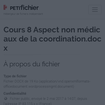
Hébergeur de fichiers indépendant
Cours 8 Aspect non médic
aux de la coordination.doc
x
À propos du fichier
Type de fichier
Fichier DOCX de 19 Ko (application/vnd.openxmlformats-
officedocument.wordprocessingml.document)
Confidentialité
Fichier public, envoyé le 2 mai 2017 à 14:07, depuis
l'adresse IP 83.115.x.x (France)