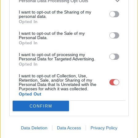
Personal Data Processing Opt Outs
I want to opt-out of the Sharing of my
personal data.
Opted In
I want to opt-out of the Sale of my
Personal Data.
Télécharger le fichier Cours 8 As
Opted In
pect non médicaux de la coordi
I want to opt-out of processing my
Personal Data for Targeted Advertising.
nation.docx
Opted In
I want to opt-out of Collection, Use,
Retention, Sale, and/or Sharing of my
Personal Data that Is Unrelated with the
Télécharger Cours 8 Aspect non
Purposes for which it was collected.
Opted Out
médicaux de la coordination.docx
CONFIRM
Télécharger le fichier (19 Ko)
Data Deletion
Data Access
Privacy Policy