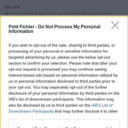
Sécurité
Ne contient aucun Virus ou Malware connus - Dernière
vérification: 2 jours
Petit Fichier -
Do Not Process My Personal
Statistiques
Information
La présente page de téléchargement a été vue 670 fois depuis
l'envoi du fichier
If you wish to opt-out of the sale, sharing to third parties, or
Page de téléchargement
processing of your personal or sensitive information for
https://www.petit-fichier.fr/2017/05/02/cours-8-aspect-non-
targeted advertising by us, please use the below opt-out
medicaux-de-la-coordination/
section to confirm your selection. Please note that after your
Copier
opt-out request is processed you may continue seeing
interest-based ads based on personal information utilized by
us or personal information disclosed to third parties prior to
Partager le fichier Cours 8
your opt-out. You may separately opt-out of the further
disclosure of your personal information by third parties on the
Aspect non médicaux de la
IAB’s list of downstream participants. This information may
coordination.docx sur le Web et
also be disclosed by us to third parties on the
IAB’s List of
Downstream Participants
that may further disclose it to other
les réseaux sociaux:
third parties.