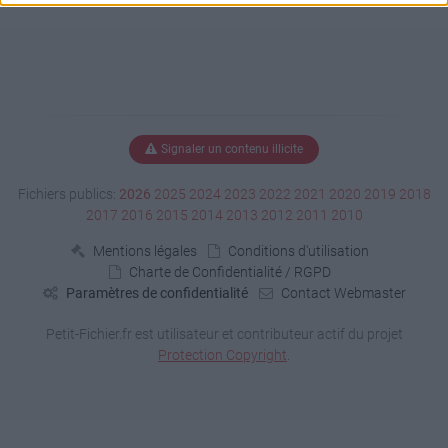
Signaler un contenu illicite
Fichiers publics:
2026
2025
2024
2023
2022
2021
2020
2019
2018
2017
2016
2015
2014
2013
2012
2011
2010
Mentions légales
Conditions d'utilisation
Charte de Confidentialité / RGPD
Paramètres de confidentialité
Contact Webmaster
Petit-Fichier.fr est utilisateur et contributeur actif du projet
Protection Copyright
.