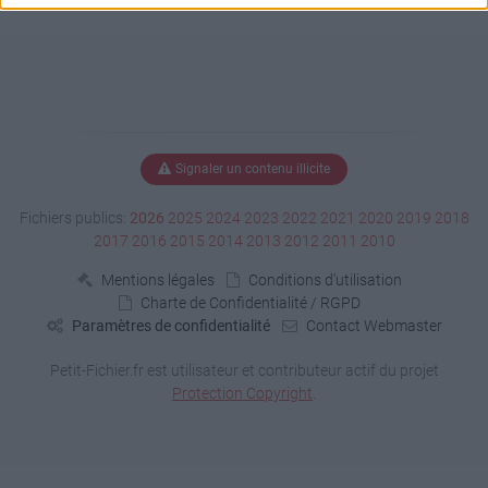
Signaler un contenu illicite
Fichiers publics:
2026
2025
2024
2023
2022
2021
2020
2019
2018
2017
2016
2015
2014
2013
2012
2011
2010
Mentions légales
Conditions d'utilisation
Charte de Confidentialité / RGPD
Paramètres de confidentialité
Contact Webmaster
Petit-Fichier.fr est utilisateur et contributeur actif du projet
Protection Copyright
.