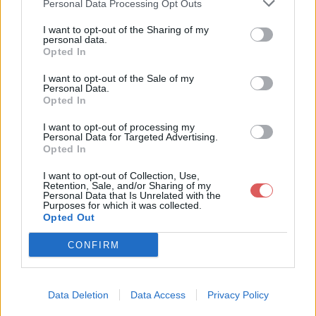
Personal Data Processing Opt Outs
I want to opt-out of the Sharing of my
personal data.
Opted In
Télécharger le fichier Calendrier
I want to opt-out of the Sale of my
Personal Data.
des matchs de la phase de poul
Opted In
e 2016-2017.pdf
I want to opt-out of processing my
Personal Data for Targeted Advertising.
Opted In
I want to opt-out of Collection, Use,
Télécharger Calendrier des match
Retention, Sale, and/or Sharing of my
Personal Data that Is Unrelated with the
s de la phase de poule 2016-2017.
Purposes for which it was collected.
Opted Out
pdf
CONFIRM
Télécharger le fichier (821 Ko)
Data Deletion
Data Access
Privacy Policy