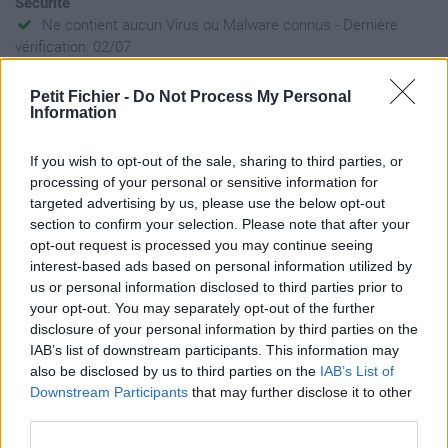
Sécurité
Ne contient aucun Virus ou Malware connus - Dernière
vérification: 02/07
Statistiques
Petit Fichier -
Do Not Process My Personal
La présente page de téléchargement a été vue 730 fois depuis
Information
l'envoi du fichier
Page de téléchargement
If you wish to opt-out of the sale, sharing to third parties, or
https://www.petit-fichier.fr/2017/05/02/calendrier-des-matchs-
processing of your personal or sensitive information for
de-la-phase-de-poule-2016-2017/
targeted advertising by us, please use the below opt-out
Copier
section to confirm your selection. Please note that after your
opt-out request is processed you may continue seeing
interest-based ads based on personal information utilized by
Partager le fichier Calendrier des
us or personal information disclosed to third parties prior to
your opt-out. You may separately opt-out of the further
matchs de la phase de poule
disclosure of your personal information by third parties on the
2016-2017.pdf sur le Web et les
IAB’s list of downstream participants. This information may
also be disclosed by us to third parties on the
IAB’s List of
réseaux sociaux:
Downstream Participants
that may further disclose it to other
third parties.