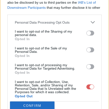
also be disclosed by us to third parties on the
IAB’s List of
Downstream Participants
that may further disclose it to other
third parties.
Personal Data Processing Opt Outs
Partager le fichier 127_0_0_1.sql
I want to opt-out of the Sharing of my
personal data.
sur le Web et les réseaux
Opted In
sociaux:
I want to opt-out of the Sale of my
Personal Data.
Opted In
I want to opt-out of processing my
Personal Data for Targeted Advertising.
Opted In
I want to opt-out of Collection, Use,
Retention, Sale, and/or Sharing of my
Personal Data that Is Unrelated with the
Télécharger le fichier 127_0_0_1.
Purposes for which it was collected.
Opted Out
sql
CONFIRM