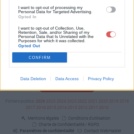
Télécharger magie.pdf
I want to opt-out of processing my
Personal Data for Targeted Advertising.
Opted In
Télécharger le fichier (326 Ko)
I want to opt-out of Collection, Use,
Retention, Sale, and/or Sharing of my
Personal Data that Is Unrelated with the
Purposes for which it was collected.
Opted Out
CONFIRM
Data Deletion
Data Access
Privacy Policy
Signaler un contenu illicite
Fichiers publics:
2026
2025
2024
2023
2022
2021
2020
2019
2018
2017
2016
2015
2014
2013
2012
2011
2010
Mentions légales
Conditions d'utilisation
Charte de Confidentialité / RGPD
Paramètres de confidentialité
Contact Webmaster