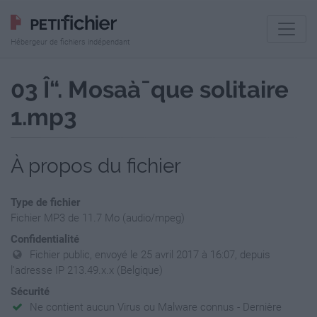
Hébergeur de fichiers indépendant
03 Î“. Mosaà¯que solitaire
1.mp3
À propos du fichier
Type de fichier
Fichier MP3 de 11.7 Mo (audio/mpeg)
Confidentialité
Fichier public, envoyé le 25 avril 2017 à 16:07, depuis
l'adresse IP 213.49.x.x (Belgique)
Sécurité
Ne contient aucun Virus ou Malware connus - Dernière