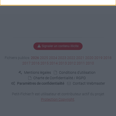
Signaler un contenu illicite
Fichiers publics:
2026
2025
2024
2023
2022
2021
2020
2019
2018
2017
2016
2015
2014
2013
2012
2011
2010
Mentions légales
Conditions d'utilisation
Charte de Confidentialité / RGPD
Paramètres de confidentialité
Contact Webmaster
Petit-Fichier.fr est utilisateur et contributeur actif du projet
Protection Copyright
.