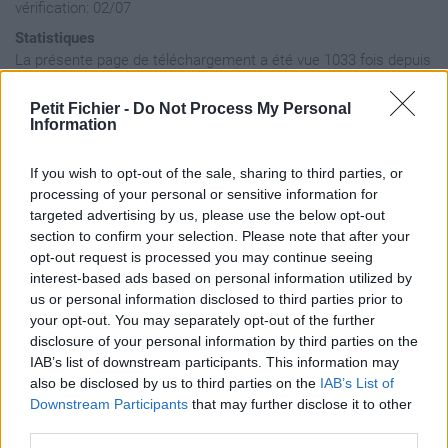
vérification: 02/07
Statistiques
La présente page de téléchargement a été vue 1033 fois depuis
l'envoi du fichier
Petit Fichier -
Do Not Process My Personal
Page de téléchargement
Information
https://www.petit-fichier.fr/2017/04/25/03-mosaeque-solitaire-1-
1/
If you wish to opt-out of the sale, sharing to third parties, or
Copier
processing of your personal or sensitive information for
targeted advertising by us, please use the below opt-out
section to confirm your selection. Please note that after your
Aperçu du fichier
opt-out request is processed you may continue seeing
interest-based ads based on personal information utilized by
us or personal information disclosed to third parties prior to
your opt-out. You may separately opt-out of the further
disclosure of your personal information by third parties on the
IAB’s list of downstream participants. This information may
also be disclosed by us to third parties on the
IAB’s List of
Partager le fichier 03 Î“.
Downstream Participants
that may further disclose it to other
third parties.
Mosaà¯que solitaire 1.mp3 sur le