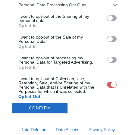
Web et les réseaux sociaux:
Personal Data Processing Opt Outs
I want to opt-out of the Sharing of my
personal data.
Opted In
I want to opt-out of the Sale of my
Personal Data.
Opted In
Télécharger le fichier 03 Î“. Mosa
I want to opt-out of processing my
Personal Data for Targeted Advertising.
Opted In
à¯que solitaire 1.mp3
I want to opt-out of Collection, Use,
Retention, Sale, and/or Sharing of my
Personal Data that Is Unrelated with the
Purposes for which it was collected.
Télécharger 03 Î“. Mosaà¯que solit
Opted Out
aire 1.mp3
CONFIRM
Télécharger le fichier (11.7 Mo)
Data Deletion
Data Access
Privacy Policy