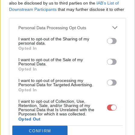
also be disclosed by us to third parties on the
IAB’s List of
Downstream Participants
that may further disclose it to other
third parties.
Personal Data Processing Opt Outs
Partager le fichier Auto
I want to opt-out of the Sharing of my
personal data.
Profiles.xml sur le Web et les
Opted In
réseaux sociaux:
I want to opt-out of the Sale of my
Personal Data.
Opted In
I want to opt-out of processing my
Personal Data for Targeted Advertising.
Opted In
I want to opt-out of Collection, Use,
Retention, Sale, and/or Sharing of my
Personal Data that Is Unrelated with the
Télécharger le fichier Auto Profil
Purposes for which it was collected.
Opted Out
es.xml
CONFIRM