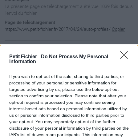
La présente page de téléchargement a été vue 1039 fois depuis
l'envoi du fichier
Page de téléchargement
https://www.petit-fichier.fr/2017/04/24/auto-profiles/
Copier
Aperçu du fichier
Petit Fichier -
Do Not Process My Personal
Information
﻿<?xml version="1.0" encoding="utf-8"?>

If you wish to opt-out of the sale, sharing to third parties, or
<!-- Auto-Profile Configuration Data. 12/02/2017 21:51:09 --
processing of your personal or sensitive information for
<Programs />
targeted advertising by us, please use the below opt-out
section to confirm your selection. Please note that after your
opt-out request is processed you may continue seeing
interest-based ads based on personal information utilized by
us or personal information disclosed to third parties prior to
your opt-out. You may separately opt-out of the further
disclosure of your personal information by third parties on the
IAB’s list of downstream participants. This information may