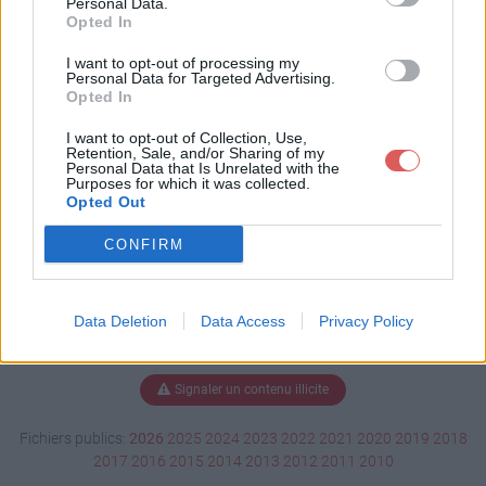
Personal Data.
Opted In
I want to opt-out of processing my
Personal Data for Targeted Advertising.
Télécharger 07 Résiste.wma
Opted In
I want to opt-out of Collection, Use,
Retention, Sale, and/or Sharing of my
Télécharger le fichier (4.4 Mo)
Personal Data that Is Unrelated with the
Purposes for which it was collected.
Opted Out
CONFIRM
Data Deletion
Data Access
Privacy Policy
Signaler un contenu illicite
Fichiers publics:
2026
2025
2024
2023
2022
2021
2020
2019
2018
2017
2016
2015
2014
2013
2012
2011
2010