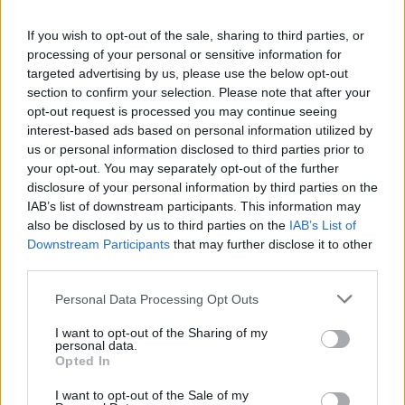
La présente page de téléchargement a été vue 998 fois depuis
If you wish to opt-out of the sale, sharing to third parties, or
l'envoi du fichier
processing of your personal or sensitive information for
Page de téléchargement
targeted advertising by us, please use the below opt-out
https://www.petit-fichier.fr/2017/04/24/07-resiste/
Copier
section to confirm your selection. Please note that after your
opt-out request is processed you may continue seeing
interest-based ads based on personal information utilized by
Partager le fichier 07
us or personal information disclosed to third parties prior to
your opt-out. You may separately opt-out of the further
Résiste.wma sur le Web et les
disclosure of your personal information by third parties on the
réseaux sociaux:
IAB’s list of downstream participants. This information may
also be disclosed by us to third parties on the
IAB’s List of
Downstream Participants
that may further disclose it to other
third parties.
Personal Data Processing Opt Outs
I want to opt-out of the Sharing of my
personal data.
Télécharger le fichier 07 Résiste.
Opted In
wma
I want to opt-out of the Sale of my