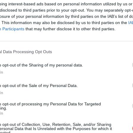
eing interest-based ads based on personal information utilized by us or
disclosed to third parties prior to your opt-out. You may separately opt-
losure of your personal information by third parties on the IAB’s list of
. This information may also be disclosed by us to third parties on the
IA
Participants
that may further disclose it to other third parties.
v sur le Web et les réseaux sociaux
l Data Processing Opt Outs
o opt-out of the Sharing of my personal data.
In
o opt-out of the Sale of my Personal Data.
In
D.wav
to opt-out of processing my Personal Data for Targeted
ing.
In
o opt-out of Collection, Use, Retention, Sale, and/or Sharing
ersonal Data that Is Unrelated with the Purposes for which it
lected.