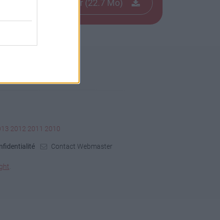
Télécharger le fichier (22.7 Mo)
013
2012
2011
2010
fidentialité
Contact Webmaster
ght
.