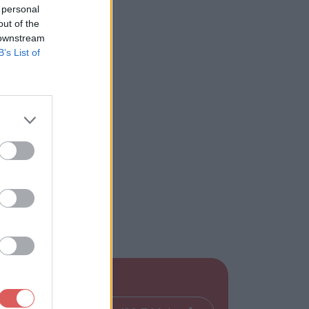
 personal
out of the
 downstream
B’s List of
: