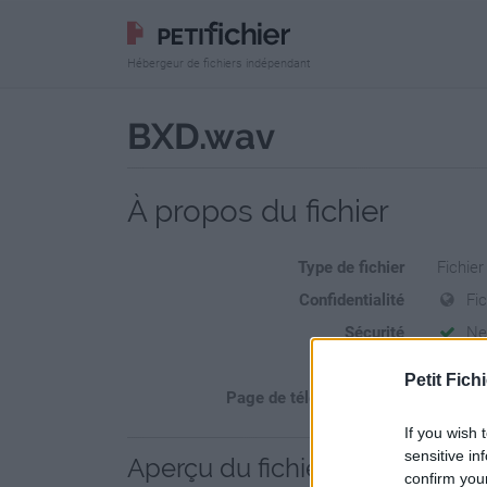
Hébergeur de fichiers indépendant
BXD.wav
À propos du fichier
Type de fichier
Fichie
Confidentialité
Fic
Sécurité
Ne
Statistiques
La prés
Petit Fichi
Page de téléchargement
https:/
If you wish 
sensitive in
Aperçu du fichier
confirm you