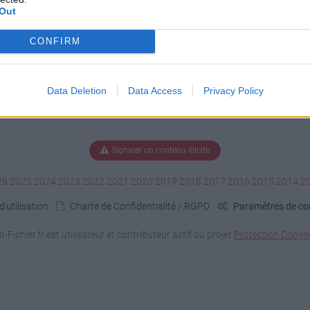
Out
CONFIRM
Data Deletion
Data Access
Privacy Policy
Signaler un contenu illicite
26
2025
2024
2023
2022
2021
2020
2019
2018
2017
2016
2015
2014
2
'utilisation
Charte de Confidentialité / RGPD
Paramètres de con
it-Fichier.fr est utilisateur et contributeur actif du projet
Protection Copyri