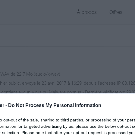
À propos
Offres
r WAV de 22.7 Mo (audio/x-wav)
hier public, envoyé le 23 avril 2017 à 16:29, depuis l'adresse IP 88.12
 contient aucun Virus ou Malware connus - Dernière vérification: 29/
ente page de téléchargement a été vue 1147 fois depuis l'envoi du fi
er -
Do Not Process My Personal Information
/www.petit-fichier.fr/2017/04/23/bxd/
Copier
to opt-out of the sale, sharing to third parties, or processing of your per
formation for targeted advertising by us, please use the below opt-out s
r selection. Please note that after your opt-out request is processed y