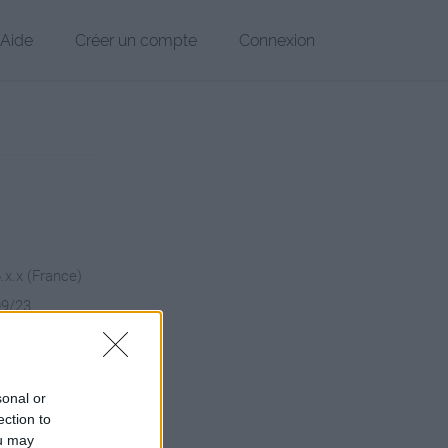
Aide
Créer un compte
Connexion
6.x.x (France)
09/23
chier
sonal or
ection to
ou may