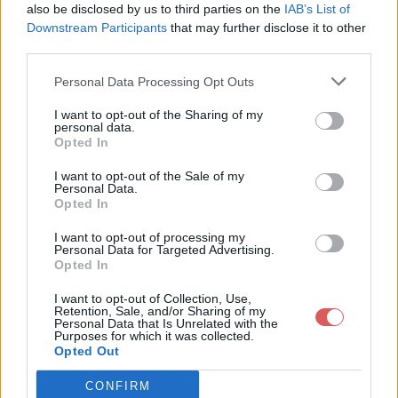
also be disclosed by us to third parties on the
IAB’s List of
Downstream Participants
that may further disclose it to other
third parties.
Personal Data Processing Opt Outs
Partager le fichier
I want to opt-out of the Sharing of my
personal data.
GroupCalendar.zip sur le Web et
Opted In
les réseaux sociaux:
I want to opt-out of the Sale of my
Personal Data.
Opted In
I want to opt-out of processing my
Personal Data for Targeted Advertising.
Opted In
I want to opt-out of Collection, Use,
Retention, Sale, and/or Sharing of my
Personal Data that Is Unrelated with the
Télécharger le fichier GroupCale
Purposes for which it was collected.
Opted Out
ndar.zip
CONFIRM