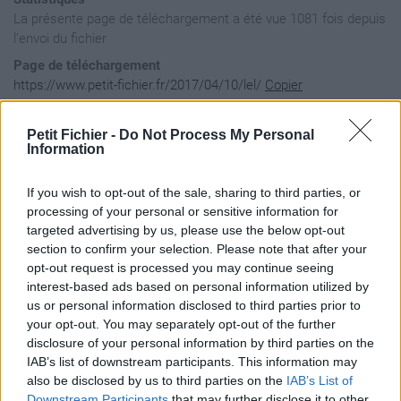
La présente page de téléchargement a été vue 1081 fois depuis
l'envoi du fichier
Page de téléchargement
https://www.petit-fichier.fr/2017/04/10/lel/
Copier
Petit Fichier -
Do Not Process My Personal
Aperçu du fichier
Information
If you wish to opt-out of the sale, sharing to third parties, or
diwGxmqEvrRhvQ8Eu
processing of your personal or sensitive information for
targeted advertising by us, please use the below opt-out
section to confirm your selection. Please note that after your
opt-out request is processed you may continue seeing
interest-based ads based on personal information utilized by
us or personal information disclosed to third parties prior to
your opt-out. You may separately opt-out of the further
disclosure of your personal information by third parties on the
IAB’s list of downstream participants. This information may
also be disclosed by us to third parties on the
IAB’s List of
Downstream Participants
that may further disclose it to other