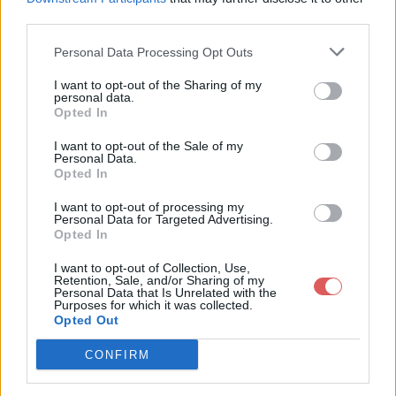
third parties.
Personal Data Processing Opt Outs
I want to opt-out of the Sharing of my
personal data.
Partager le fichier lel.txt sur le
Opted In
Web et les réseaux sociaux:
I want to opt-out of the Sale of my
Personal Data.
Opted In
I want to opt-out of processing my
Personal Data for Targeted Advertising.
Opted In
I want to opt-out of Collection, Use,
Retention, Sale, and/or Sharing of my
Personal Data that Is Unrelated with the
Télécharger le fichier lel.txt
Purposes for which it was collected.
Opted Out
CONFIRM
Télécharger lel.txt