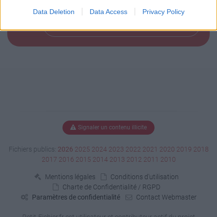
Data Deletion
Data Access
Privacy Policy
Télécharger le fichier (168 Ko)
Signaler un contenu illicite
Fichiers publics:
2026
2025
2024
2023
2022
2021
2020
2019
2018
2017
2016
2015
2014
2013
2012
2011
2010
Mentions légales
Conditions d'utilisation
Charte de Confidentialité / RGPD
Paramètres de confidentialité
Contact Webmaster