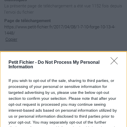
La présente page de téléchargement a été vue 1152 fois depuis
l'envoi du fichier
Page de téléchargement
https://www.petit-fichier.fr/2017/04/08/1-7-10-forge-10-13-4-
1448/
Copier
Aperçu du contenu du fichier
Petit Fichier -
Do Not Process My Personal
Information
Archive: / 2017 / 04 / 08 / 1-7-10-forge-10-13-4-1448 / 1-7-
If you wish to opt-out of the sale, sharing to third parties, or
Taille de l'archive: 126290742 octets, nombre de fichiers et
processing of your personal or sensitive information for
drwxa--     2.0 fat        0 b- stor 15-Jun-20 22:37 version
targeted advertising by us, please use the below opt-out
-rw-a--     2.0 fat  5256245 b- defN 14-Aug-03 00:03 version
-rw-a--     2.0 fat     4428 t- defN 15-Jun-20 22:37 version
section to confirm your selection. Please note that after your
drwx---     2.0 fat        0 b- stor 15-Jun-20 22:37 version
opt-out request is processed you may continue seeing
-rw-a--     2.0 fat     3825 t- defN 15-Jun-20 22:37 version
interest-based ads based on personal information utilized by
drwx---     2.0 fat        0 b- stor 15-Jun-20 22:36 librari
us or personal information disclosed to third parties prior to
drwx---     2.0 fat        0 b- stor 15-Jun-20 22:36 librari
your opt-out. You may separately opt-out of the further
drwx---     2.0 fat        0 b- stor 15-Jun-20 22:36 librari
drwx---     2.0 fat        0 b- stor 15-Jun-20 22:36 librari