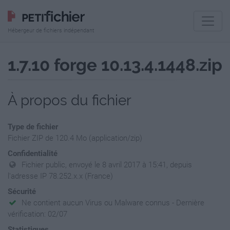
Hébergeur de fichiers indépendant
1.7.10 forge 10.13.4.1448.zip
À propos du fichier
Type de fichier
Fichier ZIP de 120.4 Mo (application/zip)
Confidentialité
Fichier public, envoyé le 8 avril 2017 à 15:41, depuis
l'adresse IP 78.252.x.x (France)
Sécurité
Ne contient aucun Virus ou Malware connus - Dernière
vérification: 02/07
Statistiques