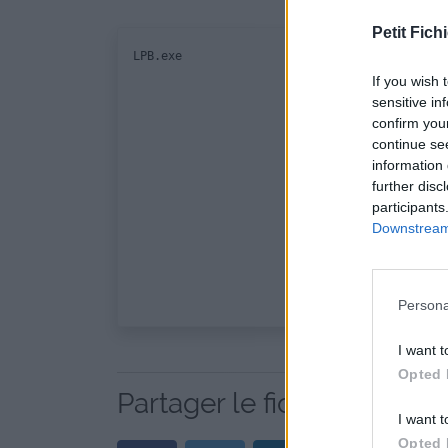
Petit Fichi
If you wish 
sensitive in
confirm you
continue se
information 
further disc
participants
Downstream 
Persona
I want t
Opted 
Partager le fichier LPB.rar
I want t
Opted 