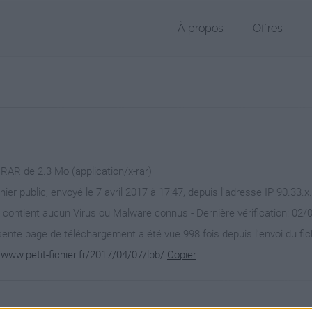
À propos
Offres
 RAR de 2.3 Mo (application/x-rar)
hier public, envoyé le 7 avril 2017 à 17:47, depuis l'adresse IP 90.33.x
 contient aucun Virus ou Malware connus - Dernière vérification: 02/
ente page de téléchargement a été vue 998 fois depuis l'envoi du fic
/www.petit-fichier.fr/2017/04/07/lpb/
Copier