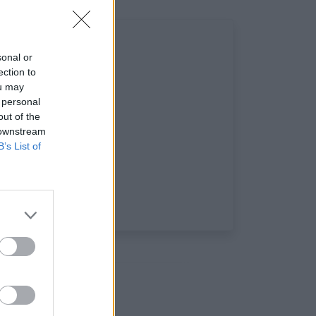
sonal or
ection to
ou may
 personal
out of the
 downstream
B’s List of