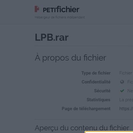
Hébergeur de fichiers indépendant
LPB.rar
À propos du fichier
Type de fichier
Fichier
Confidentialité
Fic
Sécurité
Ne
Statistiques
La prés
Page de téléchargement
https:/
Aperçu du contenu du fichier