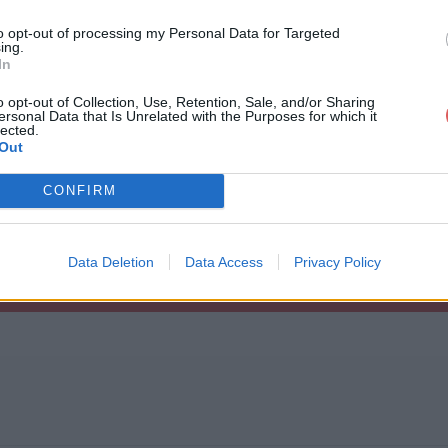
to opt-out of processing my Personal Data for Targeted
ing.
In
o opt-out of Collection, Use, Retention, Sale, and/or Sharing
ersonal Data that Is Unrelated with the Purposes for which it
rar
lected.
Out
CONFIRM
Data Deletion
Data Access
Privacy Policy