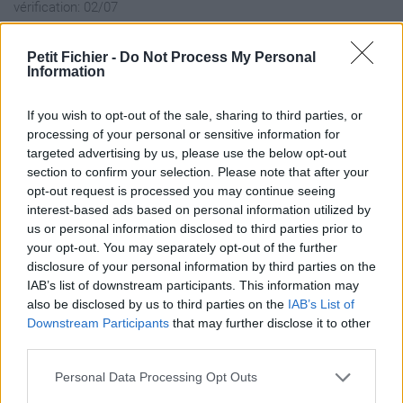
vérification: 02/07
Statistiques
La présente page de téléchargement a été vue 1007 fois depuis
Petit Fichier -
Do Not Process My Personal
Information
l'envoi du fichier
Page de téléchargement
If you wish to opt-out of the sale, sharing to third parties, or
https://www.petit-fichier.fr/2017/04/03/programme-d-
processing of your personal or sensitive information for
animations-avril-2017-ev26-1/
targeted advertising by us, please use the below opt-out
Copier
section to confirm your selection. Please note that after your
opt-out request is processed you may continue seeing
interest-based ads based on personal information utilized by
Partager le fichier Programme
us or personal information disclosed to third parties prior to
d'animations avril 2017_EV26.pdf
your opt-out. You may separately opt-out of the further
disclosure of your personal information by third parties on the
sur le Web et les réseaux
IAB’s list of downstream participants. This information may
sociaux:
also be disclosed by us to third parties on the
IAB’s List of
Downstream Participants
that may further disclose it to other
third parties.
Personal Data Processing Opt Outs