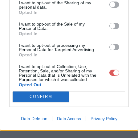
I want to opt-out of the Sharing of my
personal data.
Opted In
Télécharger le fichier Programm
I want to opt-out of the Sale of my
Personal Data.
e d'animations avril 2017_EV26.p
Opted In
df
I want to opt-out of processing my
Personal Data for Targeted Advertising.
Opted In
I want to opt-out of Collection, Use,
Télécharger Programme d'animati
Retention, Sale, and/or Sharing of my
Personal Data that Is Unrelated with the
ons avril 2017_EV26.pdf
Purposes for which it was collected.
Opted Out
CONFIRM
Télécharger le fichier (2.1 Mo)
Data Deletion
Data Access
Privacy Policy