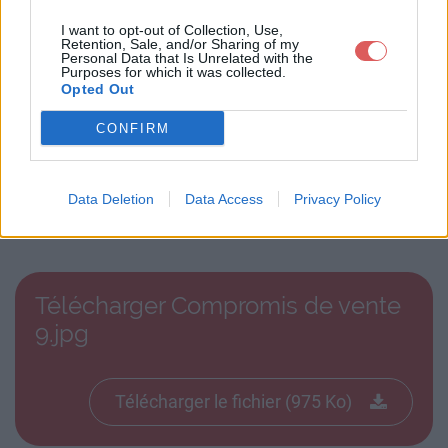
réseaux sociaux:
I want to opt-out of Collection, Use,
Retention, Sale, and/or Sharing of my
Personal Data that Is Unrelated with the
Purposes for which it was collected.
Opted Out
CONFIRM
Télécharger le fichier Compromi
Data Deletion
Data Access
Privacy Policy
s de vente 9.jpg
Télécharger Compromis de vente
9.jpg
Télécharger le fichier (975 Ko)