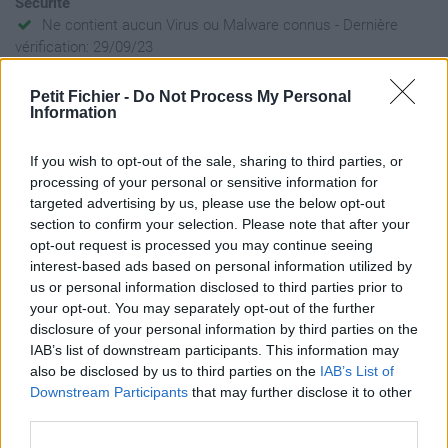
Sécurité
Ne contient aucun Virus ou Malware connus - Dernière
vérification: 29/09/23
Statistiques
Petit Fichier -
Do Not Process My Personal
La présente page de téléchargement a été vue 1470 fois depuis
Information
l'envoi du fichier
Page de téléchargement
If you wish to opt-out of the sale, sharing to third parties, or
https://www.petit-fichier.fr/2017/03/16/onc5-cancers-de-la-
processing of your personal or sensitive information for
cavite-buccal-i-diapo-dr-raybaud/
targeted advertising by us, please use the below opt-out
Copier
section to confirm your selection. Please note that after your
opt-out request is processed you may continue seeing
interest-based ads based on personal information utilized by
Partager le fichier Onc5-
us or personal information disclosed to third parties prior to
your opt-out. You may separately opt-out of the further
Cancers de la cavite buccal -I-
disclosure of your personal information by third parties on the
DIAPO Dr Raybaud.pdf sur le
IAB’s list of downstream participants. This information may
also be disclosed by us to third parties on the
IAB’s List of
Web et les réseaux sociaux:
Downstream Participants
that may further disclose it to other
third parties.