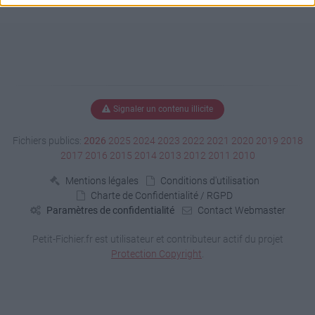
Signaler un contenu illicite
Fichiers publics:
2026
2025
2024
2023
2022
2021
2020
2019
2018
2017
2016
2015
2014
2013
2012
2011
2010
Mentions légales
Conditions d'utilisation
Charte de Confidentialité / RGPD
Paramètres de confidentialité
Contact Webmaster
Petit-Fichier.fr est utilisateur et contributeur actif du projet
Protection Copyright
.