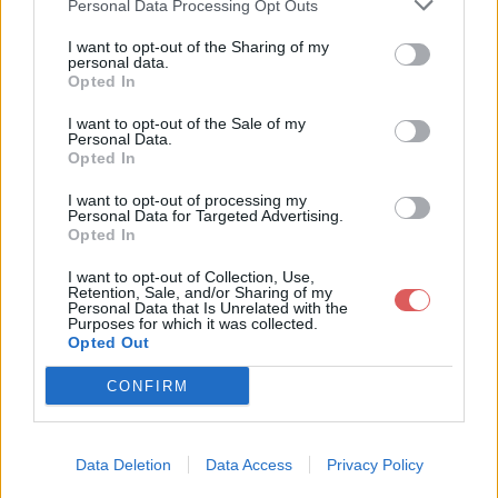
Personal Data Processing Opt Outs
I want to opt-out of the Sharing of my
personal data.
Opted In
Télécharger le fichier Onc5- Can
I want to opt-out of the Sale of my
Personal Data.
cers de la cavite buccal -I- DIAP
Opted In
O Dr Raybaud.pdf
I want to opt-out of processing my
Personal Data for Targeted Advertising.
Opted In
I want to opt-out of Collection, Use,
Télécharger Onc5- Cancers de la
Retention, Sale, and/or Sharing of my
Personal Data that Is Unrelated with the
cavite buccal -I- DIAPO Dr Raybau
Purposes for which it was collected.
Opted Out
d.pdf
CONFIRM
Télécharger le fichier (30.4 Mo)
Data Deletion
Data Access
Privacy Policy