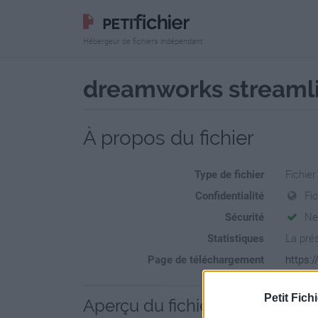
Hébergeur de fichiers indépendant
dreamworks streamli
À propos du fichier
Type de fichier
Fichie
Confidentialité
Fi
Sécurité
Ne
Statistiques
La prés
Page de téléchargement
https:
Petit Fichi
Aperçu du fichier