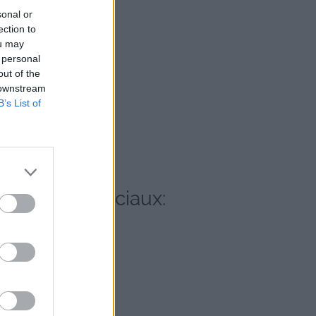
sonal or
ection to
ou may
 personal
out of the
 downstream
B’s List of
es réseaux sociaux: