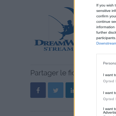
If you wish 
sensitive in
confirm you
continue se
information 
further disc
participants
Downstream 
Persona
Partager le fichier dreamw
I want t
Opted 
I want t
Opted 
I want 
Advertis