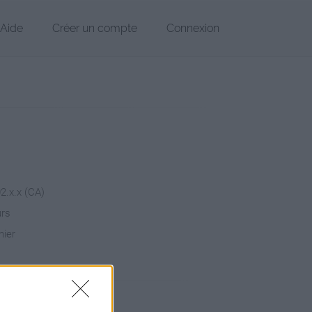
Aide
Créer un compte
Connexion
02.x.x (CA)
urs
hier