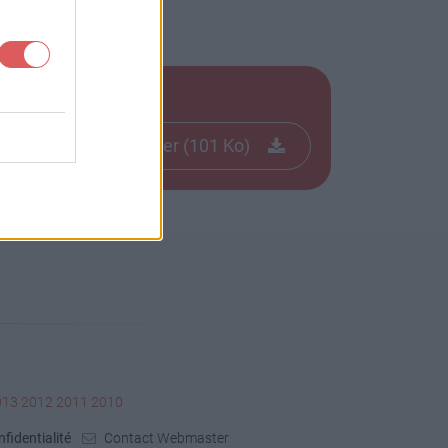
Télécharger le fichier (101 Ko)
013
2012
2011
2010
fidentialité
Contact Webmaster