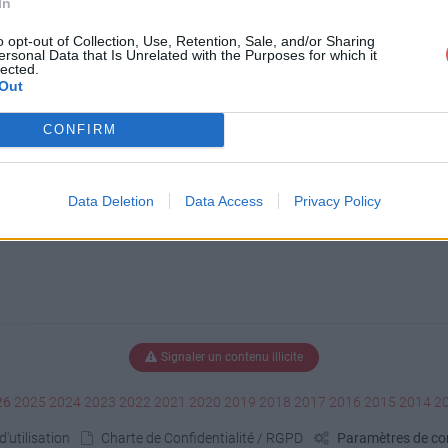
In
eamworks_streamlist.jpg
o opt-out of Collection, Use, Retention, Sale, and/or Sharing
ersonal Data that Is Unrelated with the Purposes for which it
lected.
Out
eamlist.jpg
CONFIRM
Data Deletion
Data Access
Privacy Policy
Signaler un contenu illicite
26
2025
2024
2023
2022
2021
2020
2019
2018
2017
2016
2015
2014
2
'utilisation
Charte de Confidentialité / RGPD
Paramètres de con