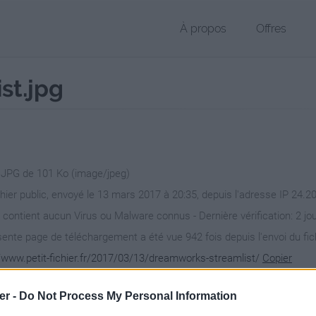
À propos
Offres
st.jpg
r JPG de 101 Ko (image/jpeg)
chier public, envoyé le 13 mars 2017 à 20:35, depuis l'adresse IP 24.2
 contient aucun Virus ou Malware connus - Dernière vérification: 2 jo
ente page de téléchargement a été vue 942 fois depuis l'envoi du fic
//www.petit-fichier.fr/2017/03/13/dreamworks-streamlist/
Copier
er -
Do Not Process My Personal Information