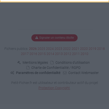
Signaler un contenu illicite
Fichiers publics:
2026
2025
2024
2023
2022
2021
2020
2019
2018
2017
2016
2015
2014
2013
2012
2011
2010
Mentions légales
Conditions d'utilisation
Charte de Confidentialité / RGPD
Paramètres de confidentialité
Contact Webmaster
Petit-Fichier.fr est utilisateur et contributeur actif du projet
Protection Copyright
.