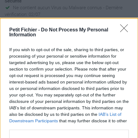
Sécurité
Ne contient aucun Virus ou Malware connus - Dernière
vérification: 02/07
Statistiques
Petit Fichier -
Do Not Process My Personal
La présente page de téléchargement a été vue 1331 fois depuis
Information
l'envoi du fichier
Page de téléchargement
If you wish to opt-out of the sale, sharing to third parties, or
https://www.petit-fichier.fr/2017/03/02/aroma-compiegne-
processing of your personal or sensitive information for
formation-huiles-essentielles-1/
targeted advertising by us, please use the below opt-out
Copier
section to confirm your selection. Please note that after your
opt-out request is processed you may continue seeing
interest-based ads based on personal information utilized by
Partager le fichier AROMA
us or personal information disclosed to third parties prior to
your opt-out. You may separately opt-out of the further
COMPIEGNE - FORMATION
disclosure of your personal information by third parties on the
HUILES ESSENTIELLES.pdf sur
IAB’s list of downstream participants. This information may
also be disclosed by us to third parties on the
IAB’s List of
le Web et les réseaux sociaux:
Downstream Participants
that may further disclose it to other
third parties.