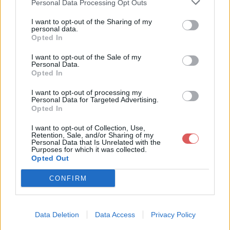
Personal Data Processing Opt Outs
I want to opt-out of the Sharing of my
personal data.
Opted In
Télécharger le fichier AROMA C
I want to opt-out of the Sale of my
Personal Data.
OMPIEGNE - FORMATION HUIL
Opted In
ES ESSENTIELLES.pdf
I want to opt-out of processing my
Personal Data for Targeted Advertising.
Opted In
I want to opt-out of Collection, Use,
Télécharger AROMA COMPIEGNE
Retention, Sale, and/or Sharing of my
Personal Data that Is Unrelated with the
- FORMATION HUILES ESSENTIE
Purposes for which it was collected.
Opted Out
LLES.pdf
CONFIRM
Télécharger le fichier (650 Ko)
Data Deletion
Data Access
Privacy Policy