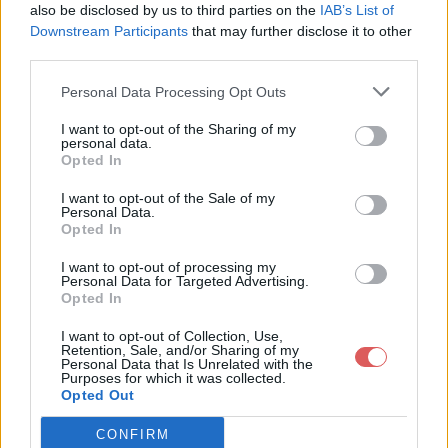
also be disclosed by us to third parties on the
IAB’s List of
Downstream Participants
that may further disclose it to other
third parties.
Personal Data Processing Opt Outs
Partager le fichier Theme
I want to opt-out of the Sharing of my
personal data.
2.39.zip sur le Web et les
Opted In
réseaux sociaux:
I want to opt-out of the Sale of my
Personal Data.
Opted In
I want to opt-out of processing my
Personal Data for Targeted Advertising.
Opted In
I want to opt-out of Collection, Use,
Retention, Sale, and/or Sharing of my
Personal Data that Is Unrelated with the
Télécharger le fichier Theme 2.3
Purposes for which it was collected.
Opted Out
9.zip
CONFIRM