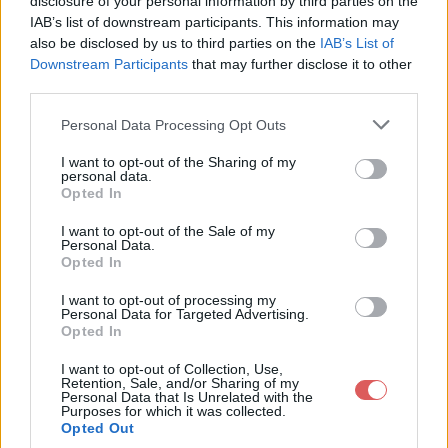
disclosure of your personal information by third parties on the
IAB’s list of downstream participants. This information may
also be disclosed by us to third parties on the
IAB’s List of
Downstream Participants
that may further disclose it to other
third parties.
Personal Data Processing Opt Outs
I want to opt-out of the Sharing of my
personal data.
Opted In
I want to opt-out of the Sale of my
Personal Data.
Partager le fichier LogoA.png sur
Opted In
le Web et les réseaux sociaux:
I want to opt-out of processing my
Personal Data for Targeted Advertising.
Opted In
I want to opt-out of Collection, Use,
Retention, Sale, and/or Sharing of my
Personal Data that Is Unrelated with the
Purposes for which it was collected.
Opted Out