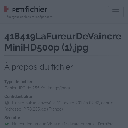
Hébergeur de fichiers indépendant
418419LaFureurDeVaincre
MiniHD500p (1).jpg
À propos du fichier
Type de fichier
Fichier JPG de 256 Ko (image/jpeg)
Confidentialité
Fichier public, envoyé le 12 février 2017 à 02:42, depuis
l'adresse IP 78.235.x.x (France)
Sécurité
Ne contient aucun Virus ou Malware connus - Dernière