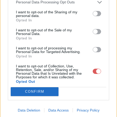
Partager le fichier
Personal Data Processing Opt Outs
418419LaFureurDeVaincreMiniHD
I want to opt-out of the Sharing of my
personal data.
(1).jpg sur le Web et les réseaux
Opted In
sociaux:
I want to opt-out of the Sale of my
Personal Data.
Opted In
I want to opt-out of processing my
Personal Data for Targeted Advertising.
Opted In
I want to opt-out of Collection, Use,
Retention, Sale, and/or Sharing of my
Télécharger le fichier 418419LaF
Personal Data that Is Unrelated with the
Purposes for which it was collected.
ureurDeVaincreMiniHD500p (1).j
Opted Out
pg
CONFIRM
Data Deletion
Data Access
Privacy Policy
Télécharger 418419LaFureurDeVai