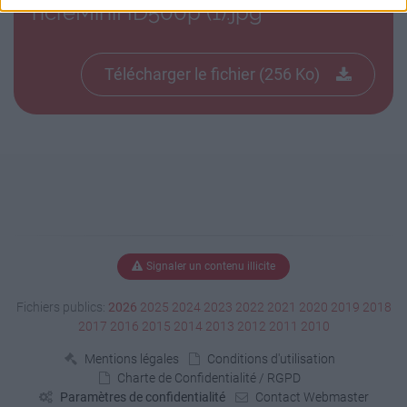
ncreMiniHD500p (1).jpg
Télécharger le fichier (256 Ko)
Signaler un contenu illicite
Fichiers publics:
2026
2025
2024
2023
2022
2021
2020
2019
2018
2017
2016
2015
2014
2013
2012
2011
2010
Mentions légales
Conditions d'utilisation
Charte de Confidentialité / RGPD
Paramètres de confidentialité
Contact Webmaster