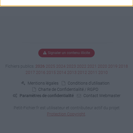
Signaler un contenu illicite
Fichiers publics:
2026
2025
2024
2023
2022
2021
2020
2019
2018
2017
2016
2015
2014
2013
2012
2011
2010
Mentions légales
Conditions d'utilisation
Charte de Confidentialité / RGPD
Paramètres de confidentialité
Contact Webmaster
Petit-Fichier.fr est utilisateur et contributeur actif du projet
Protection Copyright
.