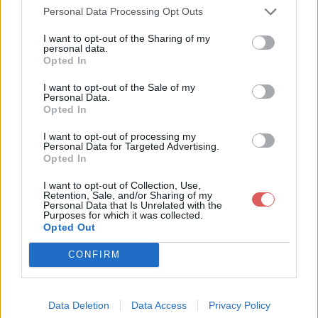
les réseaux sociaux:
Personal Data Processing Opt Outs
I want to opt-out of the Sharing of my
personal data.
Opted In
I want to opt-out of the Sale of my
Personal Data.
Opted In
Télécharger le fichier Skylar Spe
I want to opt-out of processing my
Personal Data for Targeted Advertising.
Opted In
nce - Fiona Coyne.mp3
I want to opt-out of Collection, Use,
Retention, Sale, and/or Sharing of my
Personal Data that Is Unrelated with the
Purposes for which it was collected.
Télécharger Skylar Spence - Fiona
Opted Out
Coyne.mp3
CONFIRM
Télécharger le fichier (5.6 Mo)
Data Deletion
Data Access
Privacy Policy