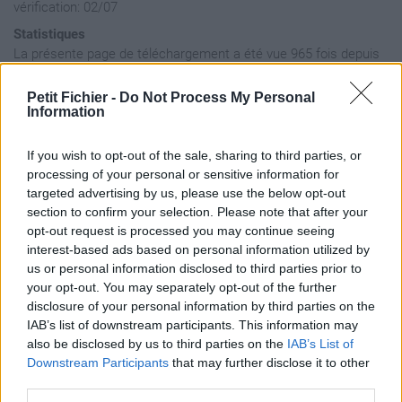
vérification: 02/07
Statistiques
La présente page de téléchargement a été vue 965 fois depuis
l'envoi du fichier
Petit Fichier -
Do Not Process My Personal
Page de téléchargement
Information
https://www.petit-fichier.fr/2017/02/11/skylar-spence-fiona-
coyne/
If you wish to opt-out of the sale, sharing to third parties, or
Copier
processing of your personal or sensitive information for
targeted advertising by us, please use the below opt-out
section to confirm your selection. Please note that after your
Aperçu du fichier
opt-out request is processed you may continue seeing
interest-based ads based on personal information utilized by
us or personal information disclosed to third parties prior to
your opt-out. You may separately opt-out of the further
disclosure of your personal information by third parties on the
IAB’s list of downstream participants. This information may
also be disclosed by us to third parties on the
IAB’s List of
Partager le fichier Skylar Spence
Downstream Participants
that may further disclose it to other
third parties.
- Fiona Coyne.mp3 sur le Web et