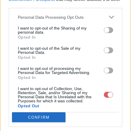
third parties.
Personal Data Processing Opt Outs
I want to opt-out of the Sharing of my
personal data.
Partager le fichier tvshow.zip sur
Opted In
le Web et les réseaux sociaux:
I want to opt-out of the Sale of my
Personal Data.
Opted In
I want to opt-out of processing my
Personal Data for Targeted Advertising.
Opted In
I want to opt-out of Collection, Use,
Retention, Sale, and/or Sharing of my
Personal Data that Is Unrelated with the
Télécharger le fichier tvshow.zip
Purposes for which it was collected.
Opted Out
CONFIRM
Télécharger tvshow.zip