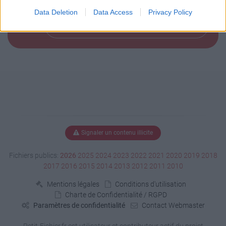
Data Deletion
Data Access
Privacy Policy
Télécharger le fichier (460 Ko)
Signaler un contenu illicite
Fichiers publics:
2026
2025
2024
2023
2022
2021
2020
2019
2018
2017
2016
2015
2014
2013
2012
2011
2010
Mentions légales
Conditions d'utilisation
Charte de Confidentialité / RGPD
Paramètres de confidentialité
Contact Webmaster