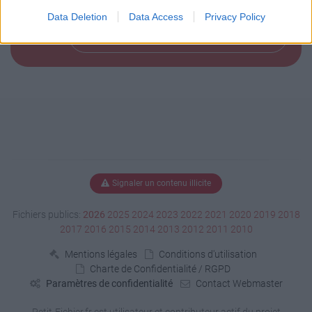
-rw-r--r--  2.1 unx      169 bX defN 17-Jan-30 15:11 plugin 
-rw-r--r--  2.1 unx      354 bX defN 17-Jan-30 15:11 __MACOS
Data Deletion
Data Access
Privacy Policy
Télécharger le fichier (21 Ko)
Signaler un contenu illicite
Fichiers publics:
2026
2025
2024
2023
2022
2021
2020
2019
2018
2017
2016
2015
2014
2013
2012
2011
2010
Mentions légales
Conditions d'utilisation
Charte de Confidentialité / RGPD
Paramètres de confidentialité
Contact Webmaster