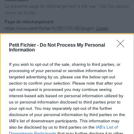
La présente page de téléchargement a été vue 1160 fois depuis
l'envoi du fichier
Page de téléchargement
https://www.petit-fichier.fr/2017/01/30/plugin/
Copier
Petit Fichier -
Do Not Process My Personal
Aperçu du contenu du fichier
Information
If you wish to opt-out of the sale, sharing to third parties, or
Archive: / 2017 / 01 / 30 / plugin / plugin.zip

processing of your personal or sensitive information for
Taille de l'archive: 21925 octets, nombre de fichiers et rép
targeted advertising by us, please use the below opt-out
drwxr-xr-x  2.1 unx        0 bx stor 17-Jan-30 18:14 plugin 
section to confirm your selection. Please note that after your
drwxr-xr-x  2.1 unx        0 bx stor 17-Jan-30 18:14 plugin 
opt-out request is processed you may continue seeing
-rw-r--r--  2.1 unx      205 bX defN 17-Jan-30 15:11 plugin 
drwxrwxr-x  2.1 unx        0 bx stor 17-Jan-30 18:15 __MACOS
interest-based ads based on personal information utilized by
drwxrwxr-x  2.1 unx        0 bx stor 17-Jan-30 18:15 __MACOS
us or personal information disclosed to third parties prior to
drwxrwxr-x  2.1 unx        0 bx stor 17-Jan-30 18:15 __MACOS
your opt-out. You may separately opt-out of the further
-rw-r--r--  2.1 unx      358 bX defN 17-Jan-30 15:11 __MACOS
disclosure of your personal information by third parties on the
-rw-r--r--  2.1 unx      413 bX defN 17-Jan-30 15:11 plugin 
IAB’s list of downstream participants. This information may
-rw-r--r--  2.1 unx      355 bX defN 17-Jan-30 15:11 __MACOS
-rw-r--r--  2.1 unx       63 bX defN 17-Jan-29 23:21 plugin 
also be disclosed by us to third parties on the
IAB’s List of
-rw-r--r--  2.1 unx      359 bX defN 17-Jan-29 23:21 __MACOS
Downstream Participants
that may further disclose it to other