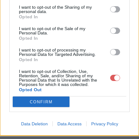
I want to opt-out of the Sharing of my
personal data.
Opted In
I want to opt-out of the Sale of my
Personal Data.
Opted In
Télécharger le fichier roulement
I want to opt-out of processing my
tambour.wav
Personal Data for Targeted Advertising.
Opted In
I want to opt-out of Collection, Use,
Retention, Sale, and/or Sharing of my
Télécharger roulement tambour.w
Personal Data that Is Unrelated with the
Purposes for which it was collected.
av
Opted Out
CONFIRM
Télécharger le fichier (410 Ko)
Data Deletion
Data Access
Privacy Policy