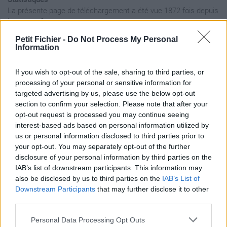
La présente page de téléchargement a été vue 1872 fois depuis
l'envoi du fichier
Page de téléchargement
Petit Fichier -
Do Not Process My Personal
Information
https://www.petit-fichier.fr/2017/01/21/roulement-tambour/
Copier
If you wish to opt-out of the sale, sharing to third parties, or
processing of your personal or sensitive information for
Aperçu du fichier
targeted advertising by us, please use the below opt-out
section to confirm your selection. Please note that after your
opt-out request is processed you may continue seeing
interest-based ads based on personal information utilized by
us or personal information disclosed to third parties prior to
your opt-out. You may separately opt-out of the further
disclosure of your personal information by third parties on the
IAB’s list of downstream participants. This information may
Partager le fichier roulement
also be disclosed by us to third parties on the
IAB’s List of
tambour.wav sur le Web et les
Downstream Participants
that may further disclose it to other
third parties.
réseaux sociaux:
Personal Data Processing Opt Outs