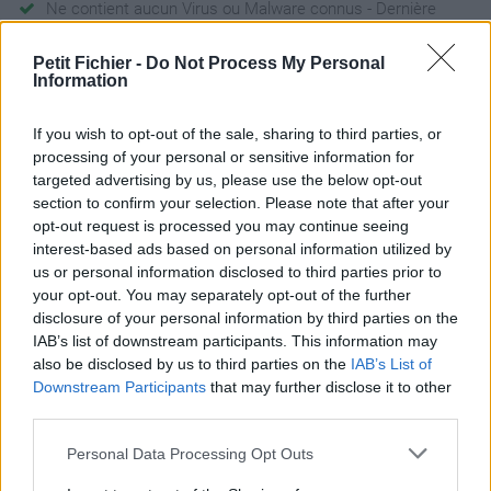
Ne contient aucun Virus ou Malware connus - Dernière
vérification: 3 jours
Petit Fichier -
Do Not Process My Personal
Statistiques
Information
La présente page de téléchargement a été vue 1293 fois depuis
l'envoi du fichier
If you wish to opt-out of the sale, sharing to third parties, or
Page de téléchargement
processing of your personal or sensitive information for
https://www.petit-fichier.fr/2017/01/11/nouveau-presentation-
targeted advertising by us, please use the below opt-out
opendocument/
section to confirm your selection. Please note that after your
Copier
opt-out request is processed you may continue seeing
interest-based ads based on personal information utilized by
us or personal information disclosed to third parties prior to
Partager le fichier Nouveau
your opt-out. You may separately opt-out of the further
disclosure of your personal information by third parties on the
Présentation
IAB’s list of downstream participants. This information may
OpenDocument.odp sur le Web
also be disclosed by us to third parties on the
IAB’s List of
Downstream Participants
that may further disclose it to other
et les réseaux sociaux:
third parties.
Personal Data Processing Opt Outs