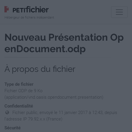
Hébergeur de fichiers indépendant
Nouveau Présentation Op
enDocument.odp
À propos du fichier
Type de fichier
Fichier ODP de 9 Ko
(application/vnd.oasis.opendocument.presentation)
Confidentialité
Fichier public, envoyé le 11 janvier 2017 à 12:43, depuis
l'adresse IP 79.92.x.x (France)
Sécurité