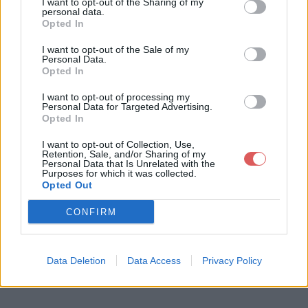
I want to opt-out of the Sharing of my
personal data.
Opted In
I want to opt-out of the Sale of my
Personal Data.
Télécharger le fichier Nouveau P
Opted In
résentation OpenDocument.odp
I want to opt-out of processing my
Personal Data for Targeted Advertising.
Opted In
I want to opt-out of Collection, Use,
Télécharger Nouveau Présentatio
Retention, Sale, and/or Sharing of my
Personal Data that Is Unrelated with the
n OpenDocument.odp
Purposes for which it was collected.
Opted Out
CONFIRM
Télécharger le fichier (9 Ko)
Data Deletion
Data Access
Privacy Policy