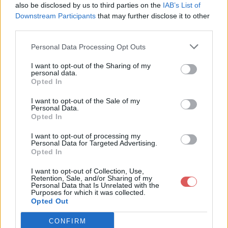
also be disclosed by us to third parties on the
IAB’s List of
Downstream Participants
that may further disclose it to other
third parties.
Personal Data Processing Opt Outs
Partager le fichier
I want to opt-out of the Sharing of my
personal data.
VikjadalFichiers.zip sur le Web et
Opted In
les réseaux sociaux:
I want to opt-out of the Sale of my
Personal Data.
Opted In
I want to opt-out of processing my
Personal Data for Targeted Advertising.
Opted In
I want to opt-out of Collection, Use,
Retention, Sale, and/or Sharing of my
Personal Data that Is Unrelated with the
Télécharger le fichier VikjadalFic
Purposes for which it was collected.
Opted Out
hiers.zip
CONFIRM