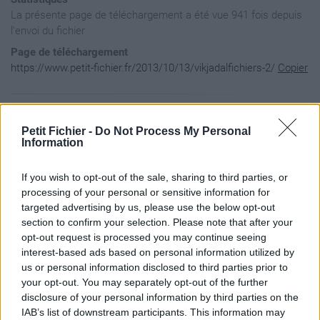
La présente page de téléchargement a été vue 941 fois depuis
l'envoi du fichier
Page de téléchargement
https://www.petit-fichier.fr/2013/10/13/vikjadalfichiers-2/
Copier
Aperçu du contenu du fichier
Petit Fichier -
Do Not Process My Personal
Information
Archive: / 2013 / 10 / 13 / vikjadalfichiers-2 / vikjadalfic
If you wish to opt-out of the sale, sharing to third parties, or
Taille de l'archive: 12004519 octets, nombre de fichiers et 
drwxr-xr-x  3.0 unx        0 bx stor 13-Oct-13 17:20 Vikjada
processing of your personal or sensitive information for
-rw-r--r--  3.0 unx        2 tx stor 13-Oct-13 17:04 Vikjada
targeted advertising by us, please use the below opt-out
-rw-r--r--  3.0 unx 13169049 bx defN 13-Oct-13 17:19 Vikjada
section to confirm your selection. Please note that after your
opt-out request is processed you may continue seeing
interest-based ads based on personal information utilized by
us or personal information disclosed to third parties prior to
your opt-out. You may separately opt-out of the further
disclosure of your personal information by third parties on the
IAB’s list of downstream participants. This information may