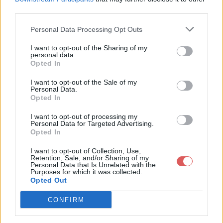
third parties.
Personal Data Processing Opt Outs
I want to opt-out of the Sharing of my
personal data.
Partager le fichier TLOS.txt sur le
Opted In
Web et les réseaux sociaux:
I want to opt-out of the Sale of my
Personal Data.
Opted In
I want to opt-out of processing my
Personal Data for Targeted Advertising.
Opted In
I want to opt-out of Collection, Use,
Retention, Sale, and/or Sharing of my
Personal Data that Is Unrelated with the
Télécharger le fichier TLOS.txt
Purposes for which it was collected.
Opted Out
CONFIRM
Télécharger TLOS.txt