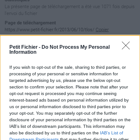
La présente page de téléchargement a été vue 1071 fois depuis
l'envoi du fichier
Page de téléchargement
https://www.petit-fichier.fr/2013/06/10/tlos/
Copier
Petit Fichier -
Do Not Process My Personal
Aperçu du fichier
Information
If you wish to opt-out of the sale, sharing to third parties, or
Bienvenu sur le serveur de TLOS !
processing of your personal or sensitive information for
targeted advertising by us, please use the below opt-out
section to confirm your selection. Please note that after your
opt-out request is processed you may continue seeing
interest-based ads based on personal information utilized by
us or personal information disclosed to third parties prior to
your opt-out. You may separately opt-out of the further
disclosure of your personal information by third parties on the
IAB’s list of downstream participants. This information may
also be disclosed by us to third parties on the
IAB’s List of
Downstream Participants
that may further disclose it to other