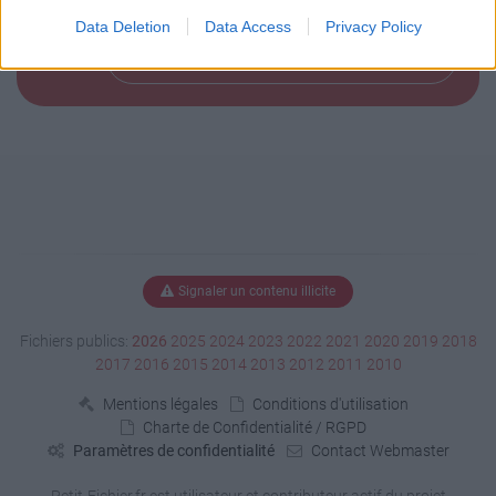
Data Deletion
Data Access
Privacy Policy
Télécharger le fichier (< 1 Ko)
Signaler un contenu illicite
Fichiers publics:
2026
2025
2024
2023
2022
2021
2020
2019
2018
2017
2016
2015
2014
2013
2012
2011
2010
Mentions légales
Conditions d'utilisation
Charte de Confidentialité / RGPD
Paramètres de confidentialité
Contact Webmaster