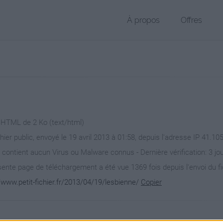
À propos
Offres
r HTML de 2 Ko (text/html)
hier public, envoyé le 19 avril 2013 à 01:58, depuis l'adresse IP 41.105
 contient aucun Virus ou Malware connus - Dernière vérification: 3 jo
ente page de téléchargement a été vue 1369 fois depuis l'envoi du fi
/www.petit-fichier.fr/2013/04/19/lesbienne/
Copier