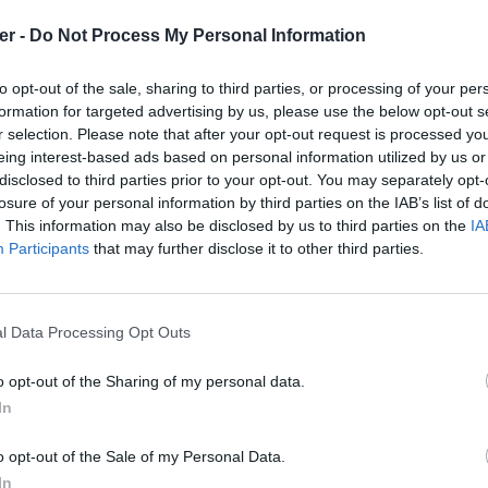
er -
Do Not Process My Personal Information
Transitional//EN" "http://www.w3.org/TR/xhtml1/DTD/xhtml1-transi
to opt-out of the sale, sharing to third parties, or processing of your per
formation for targeted advertising by us, please use the below opt-out s
/html; charset=utf-8" />

r selection. Please note that after your opt-out request is processed y
ype="text/javascript"></script>

eing interest-based ads based on personal information utilized by us or
disclosed to third parties prior to your opt-out. You may separately opt-
losure of your personal information by third parties on the IAB’s list of
. This information may also be disclosed by us to third parties on the
IA
E-AE6D-11cf-96B8-444553540000" width="360" height="282">

Participants
that may further disclose it to other third parties.
k.site88.net/essai.swf" />

 />

l Data Processing Opt Outs
isateurs de Flash Player en version 6.0 r65 et ultérieure à télé
ts/expressInstall.swf" />

inée aux navigateurs autres qu'IE. Supprimez-la d'IE à l'aide d'
o opt-out of the Sharing of my personal data.
In
sh" data="http://fecedook.site88.net/essai.swf" width="360" heig
nne.html sur le Web et les réseaux s
o opt-out of the Sale of my Personal Data.
In
0" />
