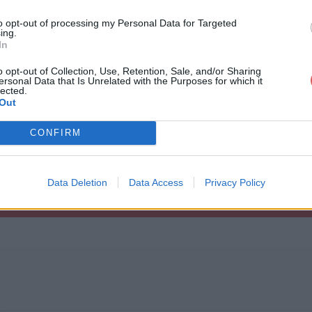
ipts/expressInstall.swf" />

to opt-out of processing my Personal Data for Targeted
 alternatif suivant pour les utilisateurs d'un lecteur Flash de 
ing.
In
e une version plus récente d’Adobe Flash Player.</h4>

etflashplayer"><img src="http://www.adobe.com/images/shared/down
o opt-out of Collection, Use, Retention, Sale, and/or Sharing
ersonal Data that Is Unrelated with the Purposes for which it
bienne.html
lected.
Out
CONFIRM
Data Deletion
Data Access
Privacy Policy