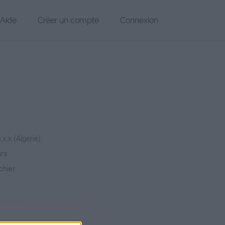
Aide
Créer un compte
Connexion
.x.x (Algérie)
urs
chier