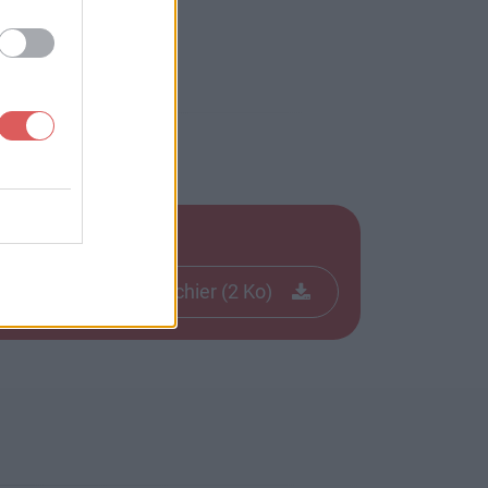
version 6.0 ou de versions plus anciennes. -->

load_buttons/get_flash_player.gif" alt="Obtenir le lecteur Adobe
Télécharger le fichier (2 Ko)