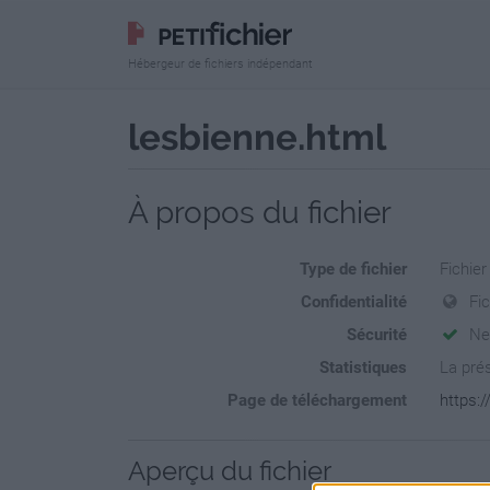
Hébergeur de fichiers indépendant
lesbienne.html
À propos du fichier
Type de fichier
Fichie
Confidentialité
Fic
Sécurité
Ne
Statistiques
La prés
Page de téléchargement
https:/
Aperçu du fichier