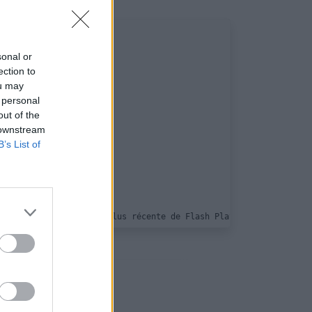
tional.dtd">

sonal or
ection to
ou may
 personal
out of the
 downstream
B’s List of
charger la version la plus récente de Flash Player. Supprimez-la
IECC. -->

ht="282">

ociaux: