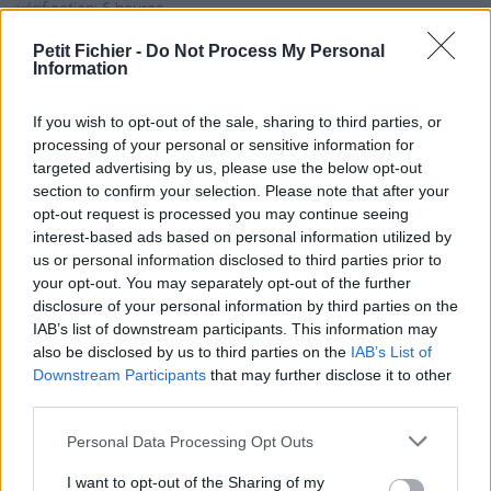
vérification: 6 heures
Statistiques
Petit Fichier -
Do Not Process My Personal
La présente page de téléchargement a été vue 1268 fois depuis
Information
l'envoi du fichier
Page de téléchargement
If you wish to opt-out of the sale, sharing to third parties, or
processing of your personal or sensitive information for
https://www.petit-fichier.fr/2013/04/16/classement-32-2012-
targeted advertising by us, please use the below opt-out
2013-matchs-retour/
section to confirm your selection. Please note that after your
Copier
opt-out request is processed you may continue seeing
interest-based ads based on personal information utilized by
Partager le fichier Classement
us or personal information disclosed to third parties prior to
your opt-out. You may separately opt-out of the further
32 2012-2013 matchs retour.pdf
disclosure of your personal information by third parties on the
IAB’s list of downstream participants. This information may
sur le Web et les réseaux
also be disclosed by us to third parties on the
IAB’s List of
sociaux:
Downstream Participants
that may further disclose it to other
third parties.
Personal Data Processing Opt Outs
I want to opt-out of the Sharing of my