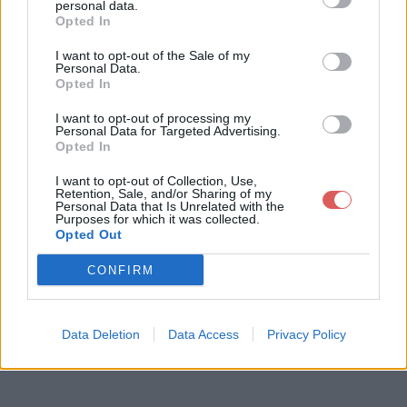
personal data.
Opted In
I want to opt-out of the Sale of my
Télécharger le fichier Classemen
Personal Data.
Opted In
t 32 2012-2013 matchs retour.pdf
I want to opt-out of processing my
Personal Data for Targeted Advertising.
Opted In
Télécharger Classement 32 2012-
I want to opt-out of Collection, Use,
Retention, Sale, and/or Sharing of my
2013 matchs retour.pdf
Personal Data that Is Unrelated with the
Purposes for which it was collected.
Opted Out
Télécharger le fichier (36 Ko)
CONFIRM
Data Deletion
Data Access
Privacy Policy