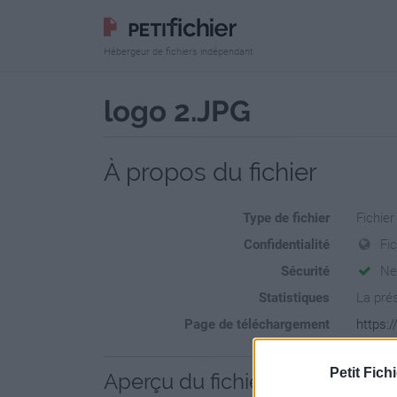
Hébergeur de fichiers indépendant
logo 2.JPG
À propos du fichier
Type de fichier
Fichie
Confidentialité
Fic
Sécurité
Ne
Statistiques
La prés
Page de téléchargement
https:/
Petit Fichi
Aperçu du fichier