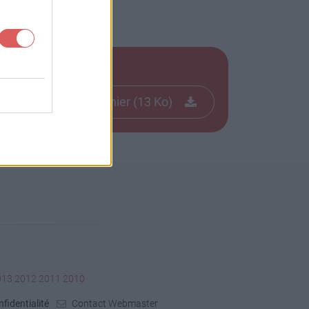
Télécharger le fichier (13 Ko)
013
2012
2011
2010
fidentialité
Contact Webmaster