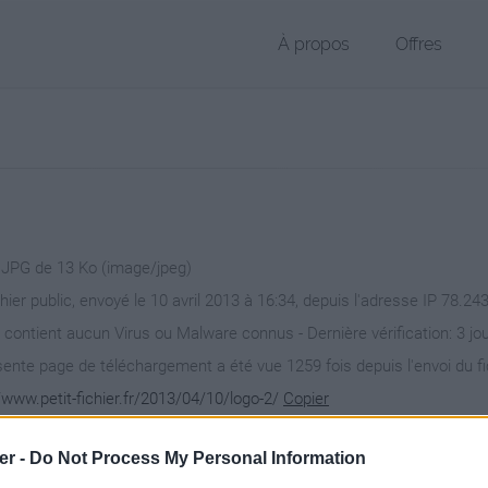
À propos
Offres
r JPG de 13 Ko (image/jpeg)
hier public, envoyé le 10 avril 2013 à 16:34, depuis l'adresse IP 78.24
 contient aucun Virus ou Malware connus - Dernière vérification: 3 jo
ente page de téléchargement a été vue 1259 fois depuis l'envoi du fi
/www.petit-fichier.fr/2013/04/10/logo-2/
Copier
er -
Do Not Process My Personal Information