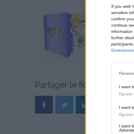
If you wish 
sensitive in
confirm you
continue se
information 
further disc
participants
Downstream 
Persona
Partager le fichier logo 2
I want t
Opted 
I want t
Opted 
I want 
Advertis