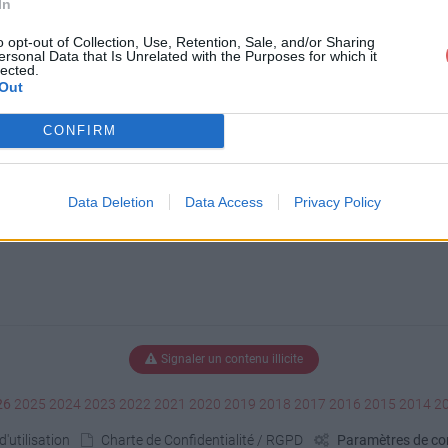
In
o 2.JPG
o opt-out of Collection, Use, Retention, Sale, and/or Sharing
ersonal Data that Is Unrelated with the Purposes for which it
lected.
Out
CONFIRM
Data Deletion
Data Access
Privacy Policy
Signaler un contenu illicite
26
2025
2024
2023
2022
2021
2020
2019
2018
2017
2016
2015
2014
2
'utilisation
Charte de Confidentialité / RGPD
Paramètres de con