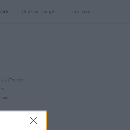
Aide
Créer un compte
Connexion
3.x.x (France)
urs
chier