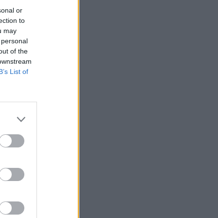
sonal or
ection to
ou may
 personal
out of the
 downstream
B’s List of
ux: