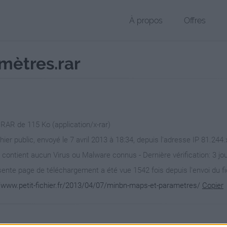
À propos
Offres
mètres.rar
 RAR de 115 Ko (application/x-rar)
hier public, envoyé le 7 avril 2013 à 18:34, depuis l'adresse IP 81.244.
 contient aucun Virus ou Malware connus - Dernière vérification: 3 jo
ente page de téléchargement a été vue 1542 fois depuis l'envoi du fi
//www.petit-fichier.fr/2013/04/07/minbn-maps-et-parametres/
Copier