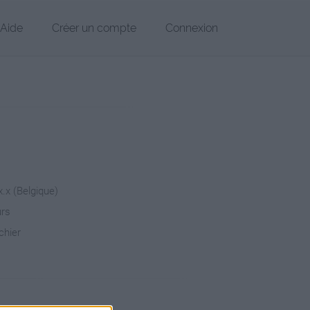
Aide
Créer un compte
Connexion
x.x (Belgique)
urs
chier