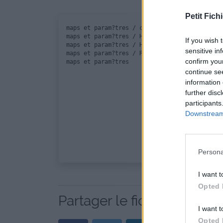
Petit Fichi
maps et param?tres / cmbn - mini.jpg

maps et param?tres / HK-Aeffe_Bocage-II.btt

If you wish 
maps et param?tres / HK-R?glement de comptes 
sensitive in
maps et param?tres / R?gles et param?tres.txt

confirm you
continue se
information 
further disc
participants
Downstream 
Persona
I want t
Opted 
Partager le fichier MINBN
I want t
Opted 