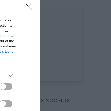
sonal or
ection to
ou may
 personal
out of the
 downstream
B’s List of
et les réseaux sociaux: