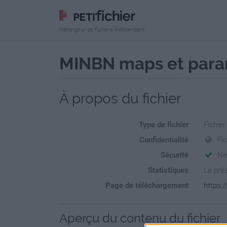
Hébergeur de fichiers indépendant
MINBN maps et para
À propos du fichier
Type de fichier
Fichier
Confidentialité
Fic
Sécurité
Ne
Statistiques
La prés
Page de téléchargement
https:
Aperçu du contenu du fichier