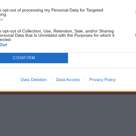
to opt-out of processing my Personal Data for Targeted
ing.
In
o opt-out of Collection, Use, Retention, Sale, and/or Sharing
ersonal Data that Is Unrelated with the Purposes for which it
NBN maps et paramètres.rar
lected.
Out
CONFIRM
 paramètres.rar
Data Deletion
Data Access
Privacy Policy