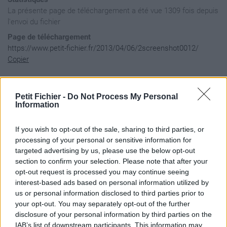
La présente page de téléchargement a été vue 1309 fois depuis
l'envoi du fichier
Page de téléchargement
https://www.petit-fichier.fr/2013/04/06/2screenshot0012/
Copier
Aperçu du fichier
Petit Fichier -
Do Not Process My Personal
Information
If you wish to opt-out of the sale, sharing to third parties, or
processing of your personal or sensitive information for
targeted advertising by us, please use the below opt-out
section to confirm your selection. Please note that after your
opt-out request is processed you may continue seeing
interest-based ads based on personal information utilized by
us or personal information disclosed to third parties prior to
your opt-out. You may separately opt-out of the further
disclosure of your personal information by third parties on the
IAB’s list of downstream participants. This information may