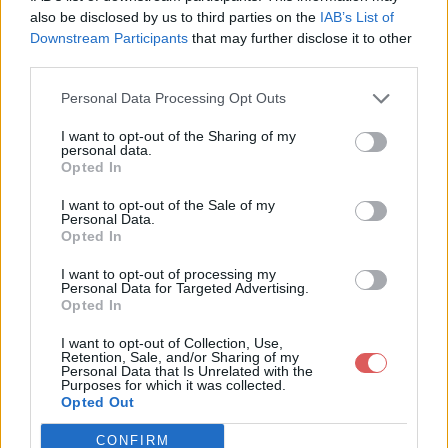
also be disclosed by us to third parties on the
IAB’s List of
Downstream Participants
that may further disclose it to other
third parties.
Personal Data Processing Opt Outs
I want to opt-out of the Sharing of my
Partager le fichier
personal data.
Opted In
2ScreenShot0012.jpg sur le Web
et les réseaux sociaux:
I want to opt-out of the Sale of my
Personal Data.
Opted In
I want to opt-out of processing my
Personal Data for Targeted Advertising.
Opted In
I want to opt-out of Collection, Use,
Retention, Sale, and/or Sharing of my
Personal Data that Is Unrelated with the
Télécharger le fichier 2ScreenSh
Purposes for which it was collected.
Opted Out
ot0012.jpg
CONFIRM