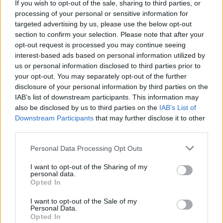
If you wish to opt-out of the sale, sharing to third parties, or
La présente page de téléchargement a été vue 1305 fois depuis
processing of your personal or sensitive information for
l'envoi du fichier
targeted advertising by us, please use the below opt-out
section to confirm your selection. Please note that after your
Page de téléchargement
opt-out request is processed you may continue seeing
https://www.petit-fichier.fr/2013/03/11/cv-1/
Copier
interest-based ads based on personal information utilized by
us or personal information disclosed to third parties prior to
your opt-out. You may separately opt-out of the further
Partager le fichier cv (1).rtf sur le
disclosure of your personal information by third parties on the
Web et les réseaux sociaux:
IAB’s list of downstream participants. This information may
also be disclosed by us to third parties on the
IAB’s List of
Downstream Participants
that may further disclose it to other
third parties.
Personal Data Processing Opt Outs
I want to opt-out of the Sharing of my
personal data.
Télécharger le fichier cv (1).rtf
Opted In
I want to opt-out of the Sale of my
Personal Data.
Opted In