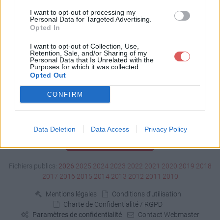
Télécharger cv (1).rtf
I want to opt-out of processing my
Personal Data for Targeted Advertising.
Opted In
Télécharger le fichier (2 Mo)
I want to opt-out of Collection, Use,
Retention, Sale, and/or Sharing of my
Personal Data that Is Unrelated with the
Purposes for which it was collected.
Opted Out
CONFIRM
Data Deletion
Data Access
Privacy Policy
Signaler un contenu illicite
Fichiers publics:
2026
2025
2024
2023
2022
2021
2020
2019
2018
2017
2016
2015
2014
2013
2012
2011
2010
Mentions légales
Conditions d'utilisation
Charte de Confidentialité / RGPD
Paramètres de confidentialité
Contact Webmaster