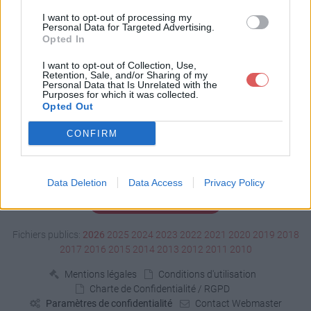
Télécharger 04.ogg
I want to opt-out of processing my
Personal Data for Targeted Advertising.
Opted In
Télécharger le fichier (1.7 Mo)
I want to opt-out of Collection, Use,
Retention, Sale, and/or Sharing of my
Personal Data that Is Unrelated with the
Purposes for which it was collected.
Opted Out
CONFIRM
Data Deletion
Data Access
Privacy Policy
Signaler un contenu illicite
Fichiers publics:
2026
2025
2024
2023
2022
2021
2020
2019
2018
2017
2016
2015
2014
2013
2012
2011
2010
Mentions légales
Conditions d'utilisation
Charte de Confidentialité / RGPD
Paramètres de confidentialité
Contact Webmaster