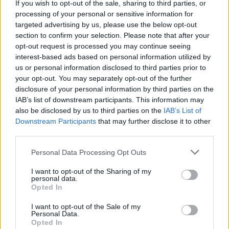
If you wish to opt-out of the sale, sharing to third parties, or
La présente page de téléchargement a été vue 1362 fois depuis
processing of your personal or sensitive information for
l'envoi du fichier
targeted advertising by us, please use the below opt-out
section to confirm your selection. Please note that after your
Page de téléchargement
opt-out request is processed you may continue seeing
https://www.petit-fichier.fr/2013/03/09/04/
Copier
interest-based ads based on personal information utilized by
us or personal information disclosed to third parties prior to
your opt-out. You may separately opt-out of the further
Partager le fichier 04.ogg sur le
disclosure of your personal information by third parties on the
Web et les réseaux sociaux:
IAB’s list of downstream participants. This information may
also be disclosed by us to third parties on the
IAB’s List of
Downstream Participants
that may further disclose it to other
third parties.
Personal Data Processing Opt Outs
I want to opt-out of the Sharing of my
personal data.
Télécharger le fichier 04.ogg
Opted In
I want to opt-out of the Sale of my
Personal Data.
Opted In