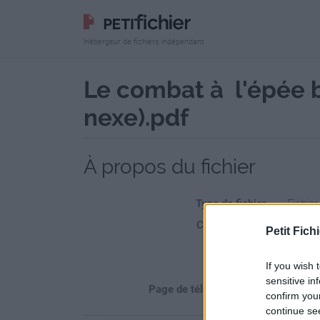
Hébergeur de fichiers indépendant
Le combat à l'épée bo
nexe).pdf
À propos du fichier
Type de fichier
Fichier
Confidentialité
Fi
Petit Fichi
Sécurité
Ne
If you wish 
Statistiques
La prés
sensitive in
Page de téléchargement
https:/
confirm you
continue se