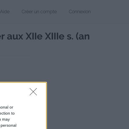
Aide
Créer un compte
Connexion
aux XIIe XIIIe s. (an
x.x (France)
07
sonal or
chier
ection to
ance-bou/
Copier
ou may
 personal