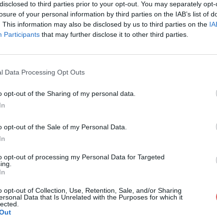
disclosed to third parties prior to your opt-out. You may separately opt-
bat à l'épée-bouclier et à la lance-b
losure of your personal information by third parties on the IAB’s list of
 les réseaux sociaux:
. This information may also be disclosed by us to third parties on the
IA
Participants
that may further disclose it to other third parties.
l Data Processing Opt Outs
o opt-out of the Sharing of my personal data.
In
combat à l'épée-bouclier et à la lan
o opt-out of the Sale of my Personal Data.
In
to opt-out of processing my Personal Data for Targeted
ing.
ée-bouclier et à la lance-bouclier aux XI
In
o opt-out of Collection, Use, Retention, Sale, and/or Sharing
ersonal Data that Is Unrelated with the Purposes for which it
lected.
Out