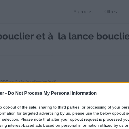
À propos
Offres
uclier et à la lance bouclier 
 PDF de 2 Mo (application/pdf)
chier public, envoyé le 3 mars 2013 à 19:25, depuis l'adresse IP 82.67.
er -
Do Not Process My Personal Information
 contient aucun Virus ou Malware connus - Dernière vérification: 02/
to opt-out of the sale, sharing to third parties, or processing of your per
ente page de téléchargement a été vue 1438 fois depuis l'envoi du fi
formation for targeted advertising by us, please use the below opt-out s
/www.petit-fichier.fr/2013/03/03/le-combat-a-l-epee-bouclier-et-a-la-l
r selection. Please note that after your opt-out request is processed y
eing interest-based ads based on personal information utilized by us or