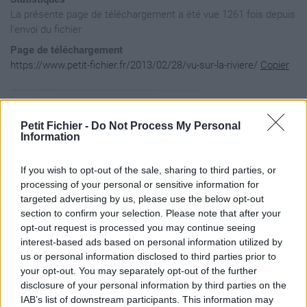
La présente page de téléchargement a été vue 1261 fois depuis
l'envoi du fichier
Page de téléchargement
https://www.petit-fichier.fr/2013/02/28/vu-sur-la-riviere/
Copier
Aperçu du contenu du fichier
Petit Fichier -
Do Not Process My Personal
Information
Archive: / 2013 / 02 / 28 / vu-sur-la-riviere / vu-sur-la-ri
If you wish to opt-out of the sale, sharing to third parties, or
Taille de l'archive: 718737 octets, nombre de fichiers et ré
-rw-a--     2.0 fat     3084 t- defN 13-Feb-19 16:13 Vu sur 
processing of your personal or sensitive information for
-rw-a--     2.0 fat  1210967 b- defN 07-Jul-11 18:30 Vu sur 
targeted advertising by us, please use the below opt-out
section to confirm your selection. Please note that after your
opt-out request is processed you may continue seeing
interest-based ads based on personal information utilized by
us or personal information disclosed to third parties prior to
your opt-out. You may separately opt-out of the further
disclosure of your personal information by third parties on the
IAB’s list of downstream participants. This information may