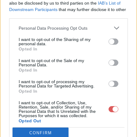
also be disclosed by us to third parties on the
IAB’s List of
Downstream Participants
that may further disclose it to other
third parties.
Personal Data Processing Opt Outs
Partager le fichier Vu sur la
I want to opt-out of the Sharing of my
personal data.
rivière.zip sur le Web et les
Opted In
réseaux sociaux:
I want to opt-out of the Sale of my
Personal Data.
Opted In
I want to opt-out of processing my
Personal Data for Targeted Advertising.
Opted In
I want to opt-out of Collection, Use,
Retention, Sale, and/or Sharing of my
Personal Data that Is Unrelated with the
Télécharger le fichier Vu sur la ri
Purposes for which it was collected.
Opted Out
vière.zip
CONFIRM