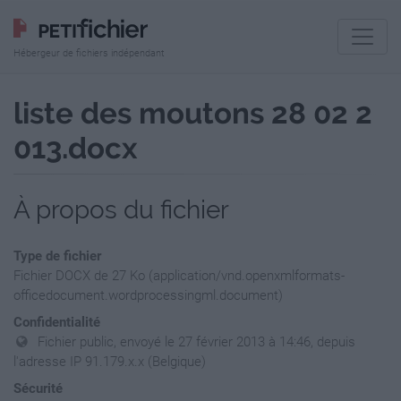
Hébergeur de fichiers indépendant
liste des moutons 28 02 2
013.docx
À propos du fichier
Type de fichier
Fichier DOCX de 27 Ko (application/vnd.openxmlformats-
officedocument.wordprocessingml.document)
Confidentialité
Fichier public, envoyé le 27 février 2013 à 14:46, depuis
l'adresse IP 91.179.x.x (Belgique)
Sécurité