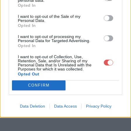
personal data.
Opted In
I want to opt-out of the Sale of my
Télécharger le fichier liste des m
Personal Data.
Opted In
outons 28 02 2013.docx
I want to opt-out of processing my
Personal Data for Targeted Advertising.
Opted In
Télécharger liste des moutons 28
I want to opt-out of Collection, Use,
02 2013.docx
Retention, Sale, and/or Sharing of my
Personal Data that Is Unrelated with the
Purposes for which it was collected.
Opted Out
Télécharger le fichier (27 Ko)
CONFIRM
Data Deletion
Data Access
Privacy Policy