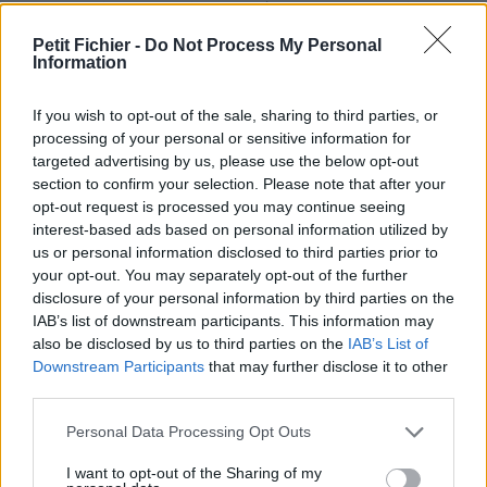
Ne contient aucun Virus ou Malware connus - Dernière
vérification: 3 heures
Petit Fichier -
Do Not Process My Personal
Information
Statistiques
La présente page de téléchargement a été vue 1432 fois depuis
l'envoi du fichier
If you wish to opt-out of the sale, sharing to third parties, or
processing of your personal or sensitive information for
Page de téléchargement
targeted advertising by us, please use the below opt-out
https://www.petit-fichier.fr/2013/02/27/liste-des-moutons-28-02-
section to confirm your selection. Please note that after your
2013/
opt-out request is processed you may continue seeing
Copier
interest-based ads based on personal information utilized by
us or personal information disclosed to third parties prior to
your opt-out. You may separately opt-out of the further
Partager le fichier liste des
disclosure of your personal information by third parties on the
moutons 28 02 2013.docx sur le
IAB’s list of downstream participants. This information may
also be disclosed by us to third parties on the
IAB’s List of
Web et les réseaux sociaux:
Downstream Participants
that may further disclose it to other
third parties.
Personal Data Processing Opt Outs
I want to opt-out of the Sharing of my