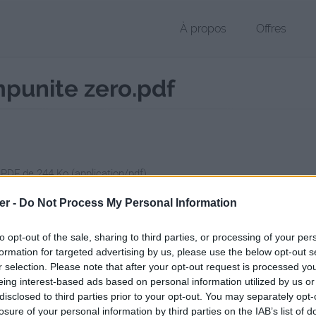
À propos
Offres
mpunite zero.pdf
 PDF de 244 Ko (application/pdf)
chier public, envoyé le 27 février 2013 à 18:25, depuis l'adresse IP 78.
er -
Do Not Process My Personal Information
 contient aucun Virus ou Malware connus - Dernière vérification: 3 jo
ente page de téléchargement a été vue 1251 fois depuis l'envoi du fi
to opt-out of the sale, sharing to third parties, or processing of your per
formation for targeted advertising by us, please use the below opt-out s
/www.petit-fichier.fr/2013/02/27/contre-rapport-dlr-limpunite-zero/
Co
r selection. Please note that after your opt-out request is processed y
eing interest-based ads based on personal information utilized by us or
disclosed to third parties prior to your opt-out. You may separately opt-
-rapport_dlr_-_limpunite_zero.pdf s
losure of your personal information by third parties on the IAB’s list of