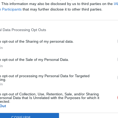
. This information may also be disclosed by us to third parties on the
IA
Participants
that may further disclose it to other third parties.
l Data Processing Opt Outs
o opt-out of the Sharing of my personal data.
In
tre-rapport_dlr_-_limpunite_zero.pd
o opt-out of the Sale of my Personal Data.
In
dlr_-_limpunite_zero.pdf
to opt-out of processing my Personal Data for Targeted
ing.
In
o opt-out of Collection, Use, Retention, Sale, and/or Sharing
ersonal Data that Is Unrelated with the Purposes for which it
lected.
Out
CONFIRM