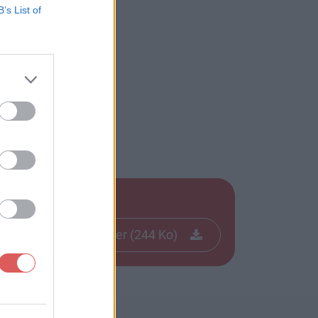
B’s List of
f
Télécharger le fichier (244 Ko)