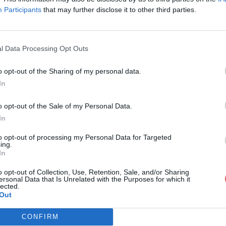
Participants
that may further disclose it to other third parties.
l Data Processing Opt Outs
o opt-out of the Sharing of my personal data.
te (2) aurey.xls
In
o opt-out of the Sale of my Personal Data.
In
.xls
to opt-out of processing my Personal Data for Targeted
ing.
In
o opt-out of Collection, Use, Retention, Sale, and/or Sharing
ersonal Data that Is Unrelated with the Purposes for which it
lected.
Out
CONFIRM