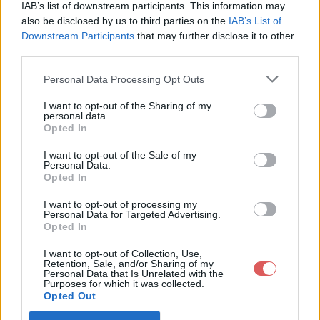
IAB’s list of downstream participants. This information may
also be disclosed by us to third parties on the
IAB’s List of
Downstream Participants
that may further disclose it to other
third parties.
Personal Data Processing Opt Outs
I want to opt-out of the Sharing of my
personal data.
Opted In
I want to opt-out of the Sale of my
Partager le fichier Kiim.jpg sur le
Personal Data.
Opted In
Web et les réseaux sociaux:
I want to opt-out of processing my
Personal Data for Targeted Advertising.
Opted In
I want to opt-out of Collection, Use,
Retention, Sale, and/or Sharing of my
Personal Data that Is Unrelated with the
Purposes for which it was collected.
Opted Out