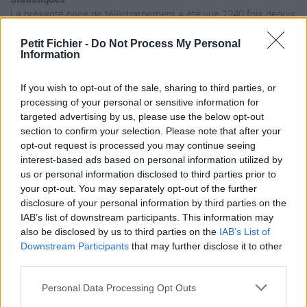
La présente page de téléchargement a été vue 1240 fois depuis
l'envoi du fichier
Petit Fichier -
Do Not Process My Personal
Page de téléchargement
Information
https://www.petit-fichier.fr/2013/02/25/20130225-182221/
Copier
If you wish to opt-out of the sale, sharing to third parties, or
processing of your personal or sensitive information for
targeted advertising by us, please use the below opt-out
Aperçu du fichier
section to confirm your selection. Please note that after your
opt-out request is processed you may continue seeing
interest-based ads based on personal information utilized by
us or personal information disclosed to third parties prior to
your opt-out. You may separately opt-out of the further
disclosure of your personal information by third parties on the
IAB’s list of downstream participants. This information may
Partager le fichier
also be disclosed by us to third parties on the
IAB’s List of
Downstream Participants
that may further disclose it to other
20130225_182221.wav sur le
third parties.
Web et les réseaux sociaux:
Personal Data Processing Opt Outs