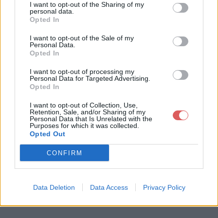
I want to opt-out of the Sharing of my
personal data.
Opted In
I want to opt-out of the Sale of my
Personal Data.
Opted In
Télécharger le fichier 20130225_
I want to opt-out of processing my
Personal Data for Targeted Advertising.
182221.wav
Opted In
I want to opt-out of Collection, Use,
Retention, Sale, and/or Sharing of my
Personal Data that Is Unrelated with the
Télécharger 20130225_182221.wav
Purposes for which it was collected.
Opted Out
CONFIRM
Télécharger le fichier (2.3 Mo)
Data Deletion
Data Access
Privacy Policy