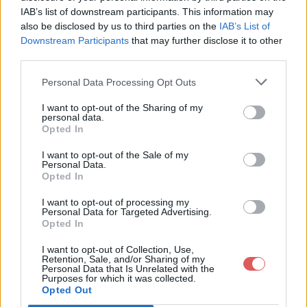
IAB’s list of downstream participants. This information may
also be disclosed by us to third parties on the
IAB’s List of
Downstream Participants
that may further disclose it to other
Télécharger le fichier Trailer_du_
third parties.
nouveau_Ossature_bois.wmv
Personal Data Processing Opt Outs
I want to opt-out of the Sharing of my
personal data.
Opted In
Télécharger Trailer_du_nouveau_
Ossature_bois.wmv
I want to opt-out of the Sale of my
Personal Data.
Opted In
Télécharger le fichier (11.1 Mo)
I want to opt-out of processing my
Personal Data for Targeted Advertising.
Opted In
I want to opt-out of Collection, Use,
Retention, Sale, and/or Sharing of my
Personal Data that Is Unrelated with the
Purposes for which it was collected.
Opted Out