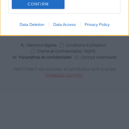
CONFIRM
Signaler un contenu illicite
Data Deletion
Data Access
Privacy Policy
Fichiers publics:
2026
2025
2024
2023
2022
2021
2020
2019
2018
2017
2016
2015
2014
2013
2012
2011
2010
Mentions légales
Conditions d'utilisation
Charte de Confidentialité / RGPD
Paramètres de confidentialité
Contact Webmaster
Petit-Fichier.fr est utilisateur et contributeur actif du projet
Protection Copyright
.