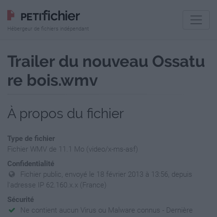
Hébergeur de fichiers indépendant
Trailer du nouveau Ossatu
re bois.wmv
À propos du fichier
Type de fichier
Fichier WMV de 11.1 Mo (video/x-ms-asf)
Confidentialité
Fichier public, envoyé le 18 février 2013 à 13:56, depuis
l'adresse IP 62.160.x.x (France)
Sécurité
Ne contient aucun Virus ou Malware connus - Dernière