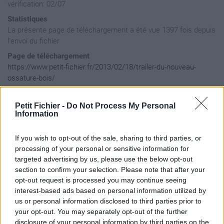
vérification: 02/07
Statistiques
La présente page de téléchargement a été vue 1397 fois depuis
l'envoi du fichier
Page de téléchargement
https://www.petit-fichier.fr/2013/02/18/trailer-du-nouveau-
ossature-bois/
Copier
Petit Fichier -
Do Not Process My Personal
Information
Partager le fichier
Trailer_du_nouveau_Ossature_bo
If you wish to opt-out of the sale, sharing to third parties, or
processing of your personal or sensitive information for
sur le Web et les réseaux
targeted advertising by us, please use the below opt-out
sociaux:
section to confirm your selection. Please note that after your
opt-out request is processed you may continue seeing
interest-based ads based on personal information utilized by
us or personal information disclosed to third parties prior to
your opt-out. You may separately opt-out of the further
disclosure of your personal information by third parties on the