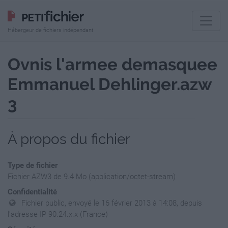
Hébergeur de fichiers indépendant
Ovnis l'armee demasquee
Emmanuel Dehlinger.azw
3
À propos du fichier
Type de fichier
Fichier AZW3 de 9.4 Mo (application/octet-stream)
Confidentialité
Fichier public, envoyé le 16 février 2013 à 14:08, depuis
l'adresse IP 90.24.x.x (France)