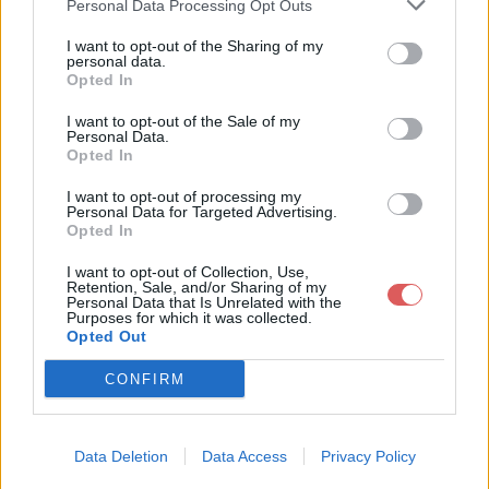
Personal Data Processing Opt Outs
I want to opt-out of the Sharing of my
personal data.
Opted In
Télécharger le fichier Ovnis - l'ar
I want to opt-out of the Sale of my
Personal Data.
mee demasquee - Emmanuel D
Opted In
ehlinger.azw3
I want to opt-out of processing my
Personal Data for Targeted Advertising.
Opted In
I want to opt-out of Collection, Use,
Télécharger Ovnis - l'armee dema
Retention, Sale, and/or Sharing of my
Personal Data that Is Unrelated with the
squee - Emmanuel Dehlinger.azw
Purposes for which it was collected.
Opted Out
3
CONFIRM
Télécharger le fichier (9.4 Mo)
Data Deletion
Data Access
Privacy Policy