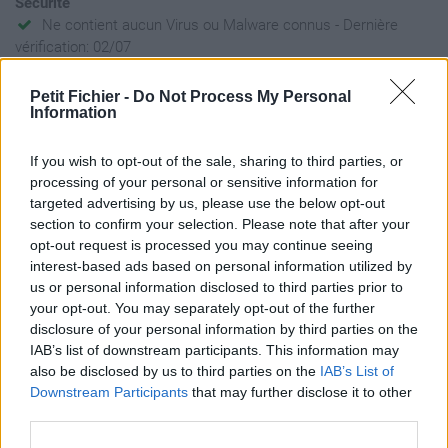
Sécurité
Ne contient aucun Virus ou Malware connus - Dernière
vérification: 02/07
Statistiques
Petit Fichier -
Do Not Process My Personal
La présente page de téléchargement a été vue 1408 fois depuis
Information
l'envoi du fichier
Page de téléchargement
If you wish to opt-out of the sale, sharing to third parties, or
https://www.petit-fichier.fr/2013/02/16/ovnis-l-armee-
processing of your personal or sensitive information for
demasquee-emmanuel-dehlinger/
targeted advertising by us, please use the below opt-out
Copier
section to confirm your selection. Please note that after your
opt-out request is processed you may continue seeing
interest-based ads based on personal information utilized by
Partager le fichier Ovnis -
us or personal information disclosed to third parties prior to
your opt-out. You may separately opt-out of the further
l'armee demasquee -
disclosure of your personal information by third parties on the
Emmanuel Dehlinger.azw3 sur
IAB’s list of downstream participants. This information may
also be disclosed by us to third parties on the
IAB’s List of
le Web et les réseaux sociaux:
Downstream Participants
that may further disclose it to other
third parties.