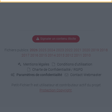
Signaler un contenu illicite
Fichiers publics:
2026
2025
2024
2023
2022
2021
2020
2019
2018
2017
2016
2015
2014
2013
2012
2011
2010
Mentions légales
Conditions d'utilisation
Charte de Confidentialité / RGPD
Paramètres de confidentialité
Contact Webmaster
Petit-Fichier.fr est utilisateur et contributeur actif du projet
Protection Copyright
.